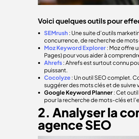
Voici quelques outils pour eff
SEMrush
: Une suite d’outils market
concurrence, de recherche de mots-
Moz Keyword Explorer
: Moz offre 
Pages) pour vous aider à comprendre 
Ahrefs
: Ahrefs est surtout connu po
puissant.
Cocolyze
: Un outil SEO complet. C
suggérer des mots clés et de suivre v
Google Keyword Planner
: Cet outi
pour la recherche de mots-clés et l’e
2. Analyser la co
agence SEO