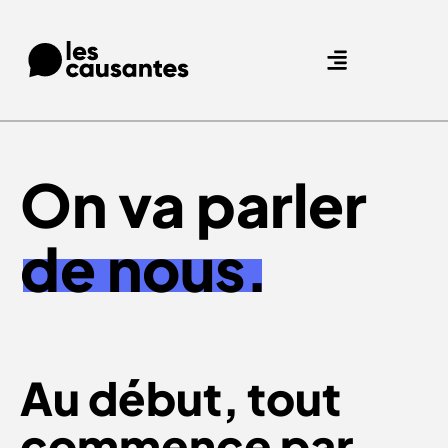
Agence Care : nous accompagnons les marques qui prennent soin de leurs clients.
Nos expertises
Nos références
On va parler
de nous.
Au début, tout
commence par