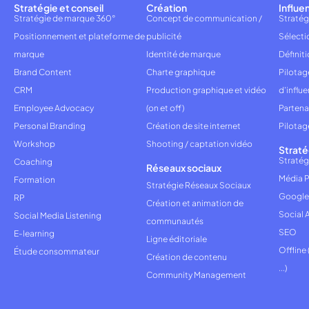
Stratégie et conseil
Création
Influe
Stratégie de marque 360°
Concept de communication /
Stratég
Positionnement et plateforme de
publicité
Sélecti
marque
Identité de marque
Définiti
Brand Content
Charte graphique
Pilota
CRM
Production graphique et vidéo
d'influ
Employee Advocacy
(on et off)
Partena
Personal Branding
Création de site internet
Pilotag
Workshop
Shooting / captation vidéo
Straté
Stratég
Coaching
Réseaux sociaux
Média P
Formation
Stratégie Réseaux Sociaux
Google
RP
Création et animation de
Social 
Social Media Listening
communautés
SEO
E-learning
Ligne éditoriale
Offline
Étude consommateur
Création de contenu
...)
Community Management