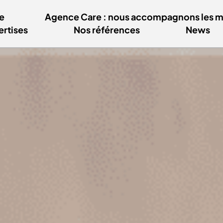
e
Agence Care : nous accompagnons les mar
ertises
Nos références
News