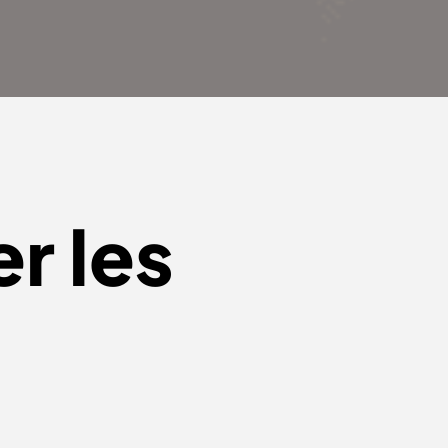
er
les