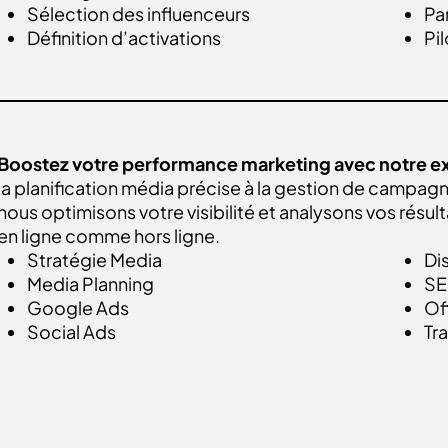
Sélection des influenceurs
Pa
Définition d’activations
Pi
EN SAVOIR PLUS
Boostez votre performance marketing avec notre e
la planification média précise à la gestion de campa
nous optimisons votre visibilité et analysons vos rés
en ligne comme hors ligne.
Stratégie Media
Di
Media Planning
S
Google Ads
Of
Social Ads
Tr