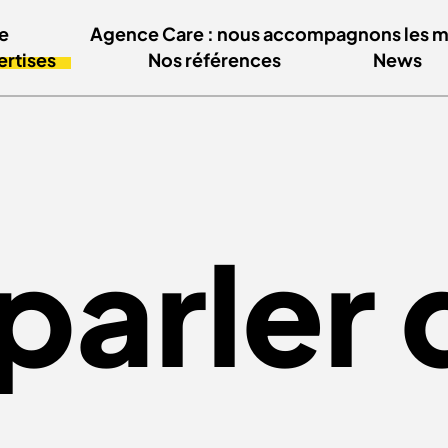
e
Agence Care : nous accompagnons les mar
ertises
Nos références
News
parler 
EN SAVOIR PLUS