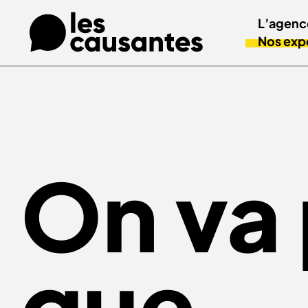
L’agenc
Nos exp
On va 
que