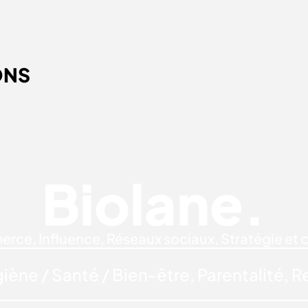
ONS
BIOLANE.
Biolane.
erce
,
Influence
,
Réseaux sociaux
,
Stratégie et 
iène / Santé / Bien-être
,
Parentalité
,
Re