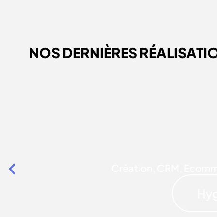
NOS DERNIÈRES RÉALISATI
Création
,
CRM
,
Ecomm
Hyg