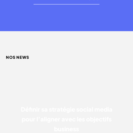
NOS NEWS
DÉFINIR SA
STRATÉGIE SOCIAL MEDIA
POUR L’ALIGNER
AVEC LES OBJECTIFS BUSINESS
Définir sa
stratégie social media
pour l’aligner avec les objectifs
business