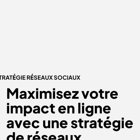
TRAT
É
GIE R
É
SEAUX SOCIAUX
Maximisez votre
impact en ligne
avec une stratégie
de réseaux