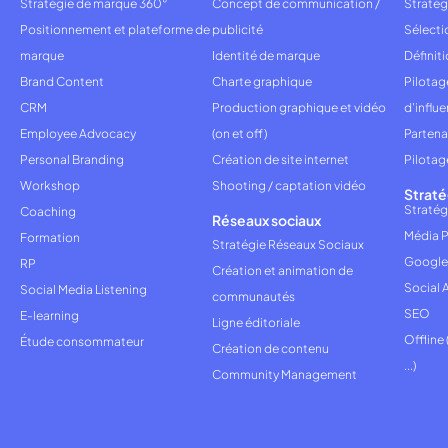
Stratégie de marque 360°
Concept de communication /
Stratég
Positionnement et plateforme de
publicité
Sélecti
marque
Identité de marque
Définiti
Brand Content
Charte graphique
Pilota
CRM
Production graphique et vidéo
d'influ
Employee Advocacy
(on et off)
Partena
Personal Branding
Création de site internet
Pilotag
Workshop
Shooting / captation vidéo
Straté
Stratég
Coaching
Réseaux sociaux
Média P
Formation
Stratégie Réseaux Sociaux
Google
RP
Création et animation de
Social 
Social Media Listening
communautés
SEO
E-learning
Ligne éditoriale
Offline
Étude consommateur
Création de contenu
...)
Community Management