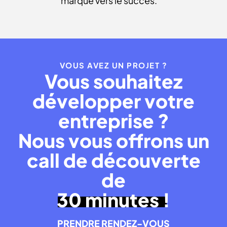
marque vers le succès.
VOUS AVEZ UN PROJET ?
Vous souhaitez
développer votre
entreprise ?
Nous vous offrons un
call de découverte
de
30 minutes !
PRENDRE RENDEZ-VOUS