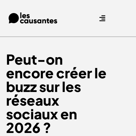
Agence Care : nous accompagnons les marques qui prennent soin de leurs clients.
Nos expertises
Nos références
Peut-on
encore
créer le
buzz
sur les
réseaux
sociaux en
2026 ?