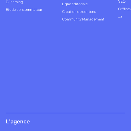
SEO
E-learning
Ligne éditoriale
Offline
Étude consommateur
Création de contenu
...)
Community Management
L’agence