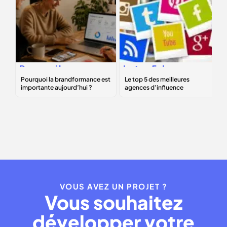
Pourquoi la
Le
top 5
des
brandformance
meilleures
est importante
agences
aujourd’hui ?
d’influence
VOUS AVEZ UN PROJET ?
Vous souhaitez
développer votre