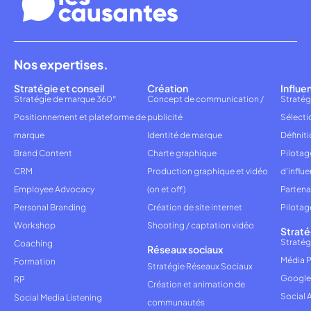
Nos expertises.
Stratégie et conseil
Création
Influe
Stratégie de marque 360°
Concept de communication /
Stratég
Positionnement et plateforme de
publicité
Sélecti
marque
Identité de marque
Définiti
Brand Content
Charte graphique
Pilota
CRM
Production graphique et vidéo
d'influ
Employee Advocacy
(on et off)
Partena
Personal Branding
Création de site internet
Pilotag
Workshop
Shooting / captation vidéo
Straté
Stratég
Coaching
Réseaux sociaux
Média P
Formation
Stratégie Réseaux Sociaux
Google
RP
Création et animation de
Social 
Social Media Listening
communautés