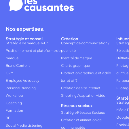
Nos expertises.
Stratégie et conseil
Création
Influe
Stratégie de marque 360°
Concept de communication /
Stratég
Positionnement et plateforme de
publicité
Sélecti
marque
Identité de marque
Définiti
Brand Content
Charte graphique
Pilota
CRM
Production graphique et vidéo
d'influ
Employee Advocacy
(on et off)
Partena
Personal Branding
Création de site internet
Pilotag
Workshop
Shooting / captation vidéo
Straté
Stratég
Coaching
Réseaux sociaux
Média P
Formation
Stratégie Réseaux Sociaux
Google
RP
Création et animation de
Social 
Social Media Listening
communautés