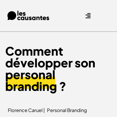
Agence Care : nous accompagnons les marques qui prennent soin de leurs clients.
Nos expertises
Nos références
Comment
développer son
personal
branding
?
Florence Caruel |
Personal Branding