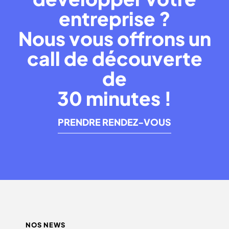
entreprise ?
Nous vous offrons un
call de découverte
de
30 minutes !
PRENDRE RENDEZ-VOUS
NOS NEWS