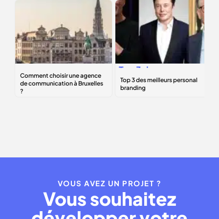
Comment choisir
Top 3
des
une agence de
meilleurs
communication à
personal
Bruxelles ?
branding
VOUS AVEZ UN PROJET ?
Vous souhaitez
développer votre