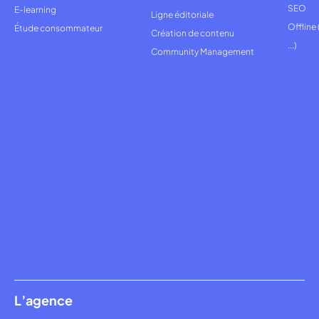
SEO
E-learning
Ligne éditoriale
Offline
Étude consommateur
Création de contenu
...)
Community Management
L’agence