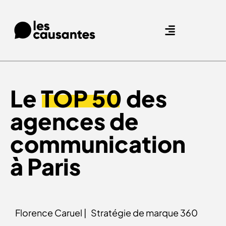
Agence Care : nous accompagnons les marques qui prennent soin de leurs clients.
Nos expertises
Nos références
Le
TOP 50
des
agences de
communication
à Paris
Florence Caruel |
Stratégie de marque 360