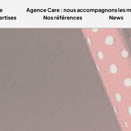
e
Agence Care : nous accompagnons les mar
ertises
Nos références
News