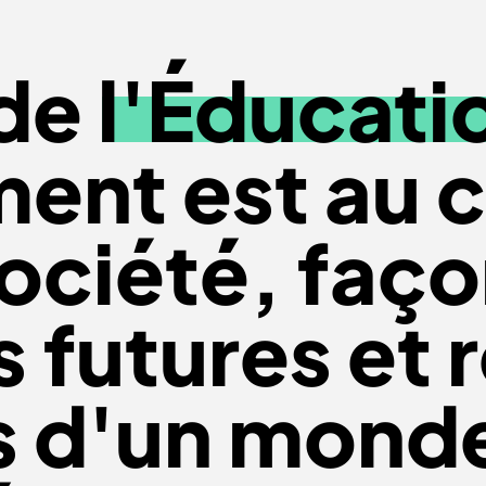
 de
l'Éducati
ment est au 
ociété, faço
s futures et
s d'un mond