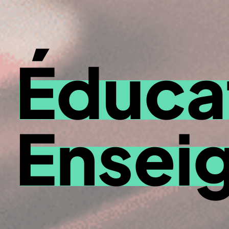
Éducat
Ensei