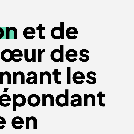
on
et de
cœur des
nnant les
 répondant
e en