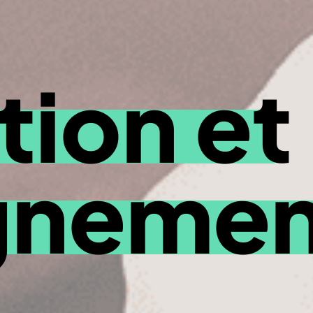
ion et
gnemen