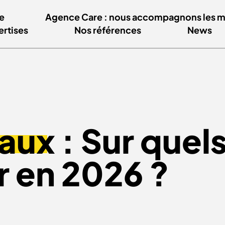
e
Agence Care : nous accompagnons les mar
ertises
Nos références
News
iaux
: Sur quel
r en 2026 ?