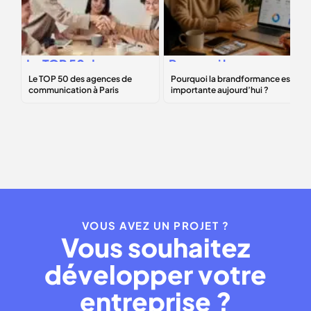
Le
TOP 50
des
Pourquoi la
agences de
brandformance
communication à
est importante
Paris
aujourd’hui ?
VOUS AVEZ UN PROJET ?
Vous souhaitez
développer votre
entreprise ?