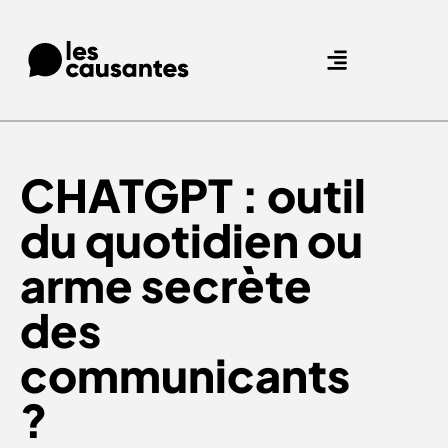
Agence Care : nous accompagnons les marques qui prennent soin de leurs clients.
Nos expertises
Nos références
CHATGPT : outil
du quotidien ou
arme secrète
des
communicants
?