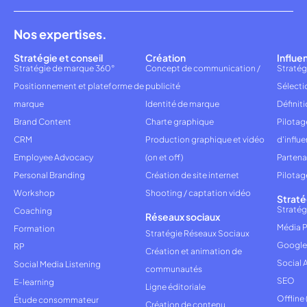
Nos expertises.
Stratégie et conseil
Création
Influe
Stratégie de marque 360°
Concept de communication /
Stratég
Positionnement et plateforme de
publicité
Sélecti
marque
Identité de marque
Définiti
Brand Content
Charte graphique
Pilota
CRM
Production graphique et vidéo
d'influ
Employee Advocacy
(on et off)
Partena
Personal Branding
Création de site internet
Pilotag
Workshop
Shooting / captation vidéo
Straté
Stratég
Coaching
Réseaux sociaux
Média P
Formation
Stratégie Réseaux Sociaux
Google
RP
Création et animation de
Social 
Social Media Listening
communautés
SEO
E-learning
Ligne éditoriale
Offline
Étude consommateur
Création de contenu