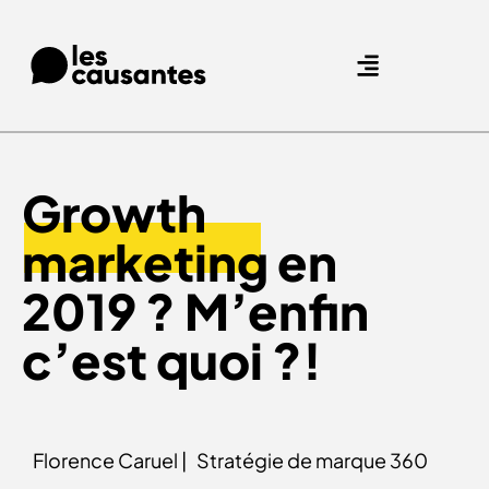
Agence Care : nous accompagnons les marques qui prennent soin de leurs clients.
Nos expertises
Nos références
Growth
marketing
en
2019 ? M’enfin
c’est quoi ?!
Florence Caruel |
Stratégie de marque 360