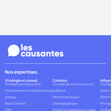
Nos expertises.
Stratégie et conseil
Création
Influe
Stratégie de marque 360°
Concept de communication /
Stratég
Positionnement et plateforme de
publicité
Sélecti
marque
Identité de marque
Définiti
Brand Content
Charte graphique
Pilota
CRM
Production graphique et vidéo
d'influ