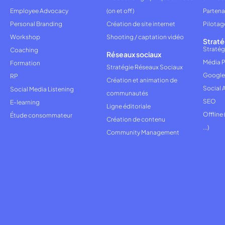
Employee Advocacy
(on et off)
Partena
Personal Branding
Création de site internet
Pilotag
Workshop
Shooting / captation vidéo
Straté
Stratég
Coaching
Réseaux sociaux
Média P
Formation
Stratégie Réseaux Sociaux
Google
RP
Création et animation de
Social 
Social Media Listening
communautés
SEO
E-learning
Ligne éditoriale
Offline
Étude consommateur
Création de contenu
...)
Community Management