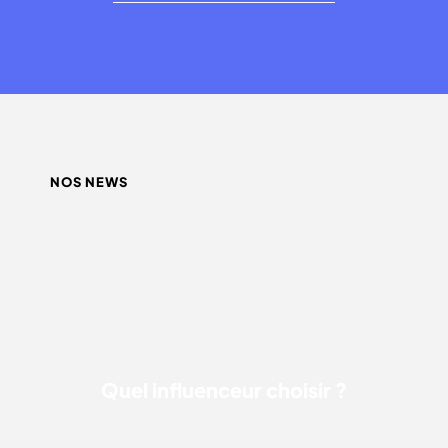
NOS NEWS
QUEL INFLUENCEUR CHOISIR ?
Quel influenceur choisir ?