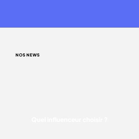
NOS NEWS
QUEL INFLUENCEUR CHOISIR ?
Quel influenceur choisir ?