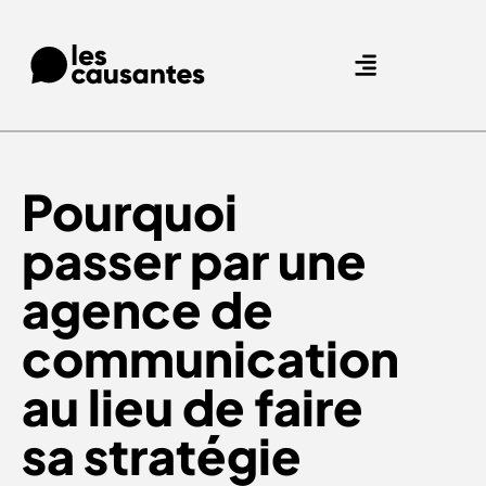
Agence Care : nous accompagnons les marques qui prennent soin de leurs clients.
Nos expertises
Nos références
Pourquoi
passer par une
agence de
communication
au lieu de faire
sa stratégie