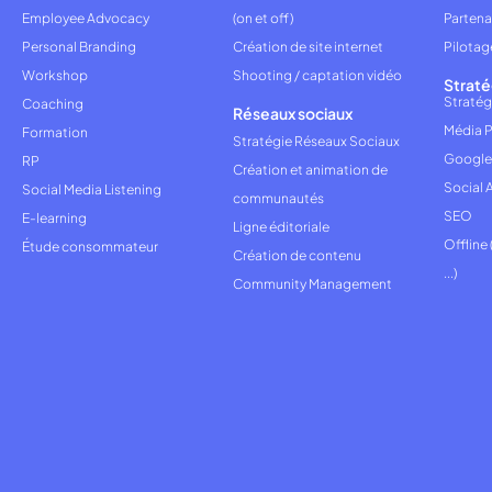
Employee Advocacy
(on et off)
Partena
Personal Branding
Création de site internet
Pilotag
Workshop
Shooting / captation vidéo
Straté
Stratég
Coaching
Réseaux sociaux
Média P
Formation
Stratégie Réseaux Sociaux
Google
RP
Création et animation de
Social 
Social Media Listening
communautés
SEO
E-learning
Ligne éditoriale
Offline
Étude consommateur
Création de contenu
...)
Community Management