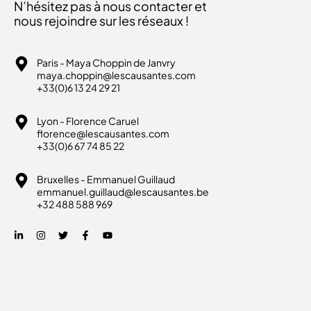
N’hésitez pas à nous contacter et
nous rejoindre sur les réseaux !
Paris - Maya Choppin de Janvry
maya.choppin@lescausantes.com
+33(0)6 13 24 29 21
Lyon - Florence Caruel
florence@lescausantes.com
+33(0)6 67 74 85 22
Bruxelles - Emmanuel Guillaud
emmanuel.guillaud@lescausantes.be
+32 488 588 969