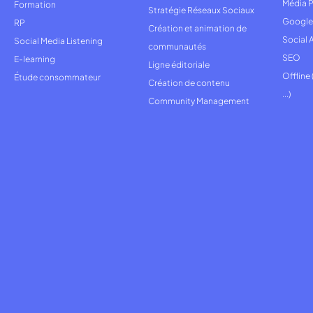
Média P
Formation
Stratégie Réseaux Sociaux
Google
RP
Création et animation de
Social 
Social Media Listening
communautés
SEO
E-learning
Ligne éditoriale
Offline
Étude consommateur
Création de contenu
...)
Community Management