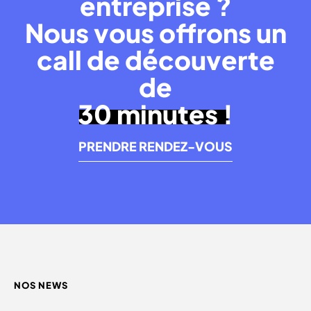
entreprise ?
Nous vous offrons un
call de découverte
de
30 minutes !
PRENDRE RENDEZ-VOUS
NOS NEWS