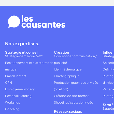
Nos expertises.
Stratégie et conseil
Création
Influe
Stratégie de marque 360°
Concept de communication /
Stratég
Positionnement et plateforme de
publicité
Sélecti
marque
Identité de marque
Définiti
Brand Content
Charte graphique
Pilota
CRM
Production graphique et vidéo
d'influ
Employee Advocacy
(on et off)
Partena
Personal Branding
Création de site internet
Pilotag
Workshop
Shooting / captation vidéo
Straté
Stratég
Coaching
Réseaux sociaux