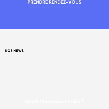
PRENDRE RENDEZ-VOUS
NOS NEWS
QUEL INFLUENCEUR CHOISIR ?
Quel influenceur choisir ?