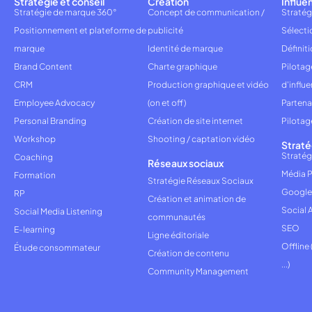
Stratégie et conseil
Création
Influe
Stratégie de marque 360°
Concept de communication /
Stratég
Positionnement et plateforme de
publicité
Sélecti
marque
Identité de marque
Définiti
Brand Content
Charte graphique
Pilota
CRM
Production graphique et vidéo
d'influ
Employee Advocacy
(on et off)
Partena
Personal Branding
Création de site internet
Pilotag
Workshop
Shooting / captation vidéo
Straté
Stratég
Coaching
Réseaux sociaux
Média P
Formation
Stratégie Réseaux Sociaux
Google
RP
Création et animation de
Social 
Social Media Listening
communautés
SEO
E-learning
Ligne éditoriale
Offline
Étude consommateur
Création de contenu
...)
Community Management