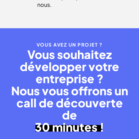
nous.
VOUS AVEZ UN PROJET ?
Vous souhaitez
développer votre
entreprise ?
Nous vous offrons un
call de découverte
de
30 minutes !