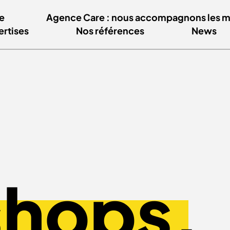
e
Agence Care : nous accompagnons les mar
ertises
Nos références
News
hops.