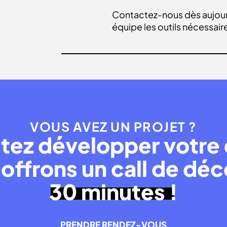
Contactez-nous
dès aujour
équipe les outils nécessaire
VOUS AVEZ UN PROJET ?
tez développer votre 
offrons un call de dé
30 minutes !
PRENDRE RENDEZ-VOUS