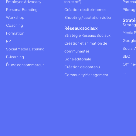
Employee Advocacy
(on et off)
Partena
Personal Branding
Création de site internet
Pilotag
Workshop
Shooting / captation vidéo
Straté
Stratég
Coaching
Réseaux sociaux
Média P
Formation
Stratégie Réseaux Sociaux
Google
RP
Création et animation de
Social 
Social Media Listening
communautés
SEO
E-learning
Ligne éditoriale
Offline
Étude consommateur
Création de contenu
...)
Community Management