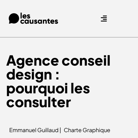
Agence Care : nous accompagnons les marques qui prennent soin de leurs clients.
Nos expertises
Nos références
Agence conseil
design :
pourquoi les
consulter
Emmanuel Guillaud |
Charte Graphique