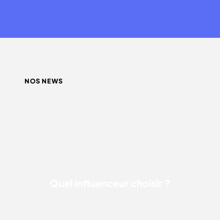
NOS NEWS
QUEL INFLUENCEUR CHOISIR ?
Quel influenceur choisir ?