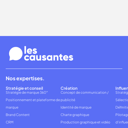
Nos expertises.
Stratégie et conseil
Création
Influe
Stratégie de marque 360°
Concept de communication /
Stratég
Positionnement et plateforme de
publicité
Sélecti
marque
Identité de marque
Définiti
Brand Content
Charte graphique
Pilota
CRM
Production graphique et vidéo
d'influ