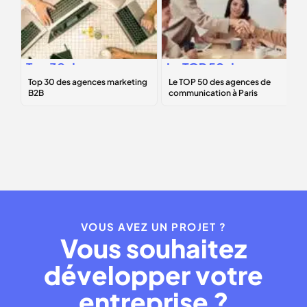
Top 30 des
Le
TOP 50
des
agences
agences de
marketing B2B
communication à
Paris
VOUS AVEZ UN PROJET ?
Vous souhaitez
développer votre
entreprise ?