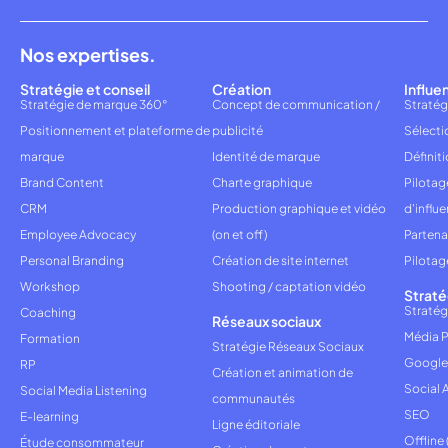
Nos expertises.
Stratégie et conseil
Création
Influe
Stratégie de marque 360°
Concept de communication /
Stratég
Positionnement et plateforme de
publicité
Sélecti
marque
Identité de marque
Définiti
Brand Content
Charte graphique
Pilota
CRM
Production graphique et vidéo
d'influ
Employee Advocacy
(on et off)
Partena
Personal Branding
Création de site internet
Pilotag
Workshop
Shooting / captation vidéo
Straté
Stratég
Coaching
Réseaux sociaux
Média P
Formation
Stratégie Réseaux Sociaux
Google
RP
Création et animation de
Social 
Social Media Listening
communautés
SEO
E-learning
Ligne éditoriale
Offline
Étude consommateur