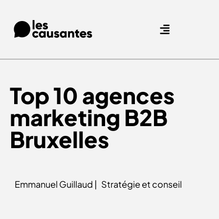
Agence Care : nous accompagnons les marques qui prennent soin de leurs clients.
Nos expertises
Nos références
Top 10 agences
marketing B2B
Bruxelles
Emmanuel Guillaud |
Stratégie et conseil