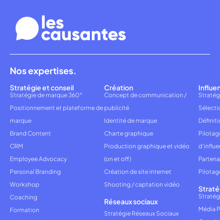
Nos expertises.
Stratégie et conseil
Création
Influe
Stratégie de marque 360°
Concept de communication /
Stratég
Positionnement et plateforme de
publicité
Sélecti
marque
Identité de marque
Définiti
Brand Content
Charte graphique
Pilota
CRM
Production graphique et vidéo
d'influ
Employee Advocacy
(on et off)
Partena
Personal Branding
Création de site internet
Pilotag
Workshop
Shooting / captation vidéo
Straté
Stratég
Coaching
Réseaux sociaux
Média P
Formation
Stratégie Réseaux Sociaux