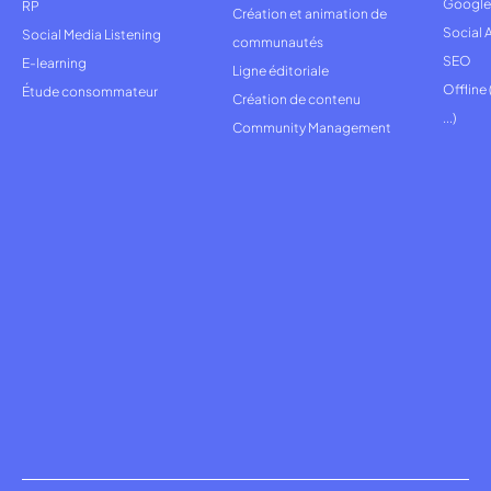
Google
RP
Création et animation de
Social 
Social Media Listening
communautés
SEO
E-learning
Ligne éditoriale
Offline
Étude consommateur
Création de contenu
...)
Community Management