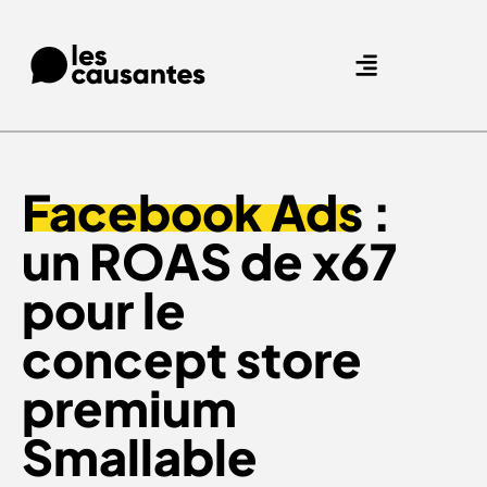
Agence Care : nous accompagnons les marques qui prennent soin de leurs clients.
Nos expertises
Nos références
Facebook Ads
:
un ROAS de x67
pour le
concept store
premium
Smallable