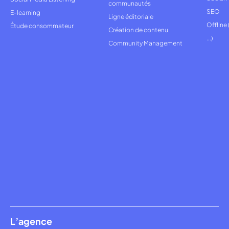
communautés
SEO
E-learning
Ligne éditoriale
Offline
Étude consommateur
Création de contenu
...)
Community Management
L’agence