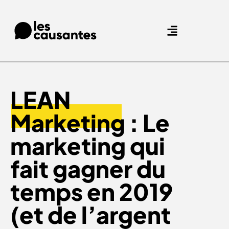
Agence Care : nous accompagnons les marques qui prennent soin de leurs clients.
Nos expertises
Nos références
LEAN
Marketing
: Le
marketing qui
fait gagner du
temps en 2019
(et de l’argent