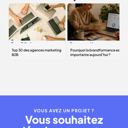
Top 30 des
Pourquoi la
agences
brandformance
marketing B2B
est importante
aujourd’hui ?
VOUS AVEZ UN PROJET ?
Vous souhaitez