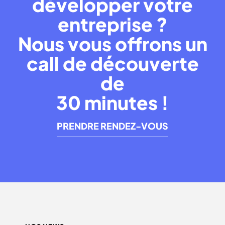
développer votre
entreprise ?
Nous vous offrons un
call de découverte
de
30 minutes !
PRENDRE RENDEZ-VOUS