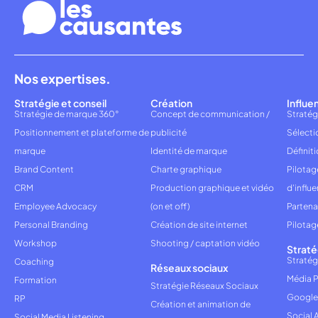
Nos expertises.
Stratégie et conseil
Création
Influe
Stratégie de marque 360°
Concept de communication /
Stratég
Positionnement et plateforme de
publicité
Sélecti
marque
Identité de marque
Définiti
Brand Content
Charte graphique
Pilota
CRM
Production graphique et vidéo
d'influ
Employee Advocacy
(on et off)
Partena
Personal Branding
Création de site internet
Pilotag
Workshop
Shooting / captation vidéo
Straté
Stratég
Coaching
Réseaux sociaux
Média P
Formation
Stratégie Réseaux Sociaux
Google
RP
Création et animation de
Social 
Social Media Listening