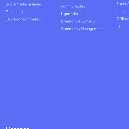
Social 
Social Media Listening
communautés
SEO
E-learning
Ligne éditoriale
Offline
Étude consommateur
Création de contenu
...)
Community Management
L’agence