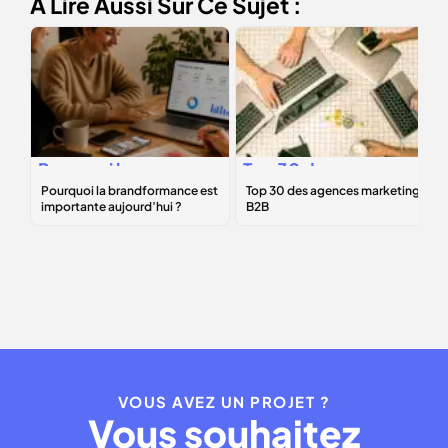
À Lire Aussi Sur Ce Sujet :
Pourquoi la
Top 30 des
brandformance
agences
est importante
marketing B2B
aujourd’hui ?
VOUS AVEZ UN PROJET ?
Vous souhaitez