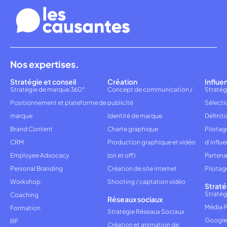
Nos expertises.
Stratégie et conseil
Création
Influe
Stratégie de marque 360°
Concept de communication /
Stratég
Positionnement et plateforme de
publicité
Sélecti
marque
Identité de marque
Définiti
Brand Content
Charte graphique
Pilota
CRM
Production graphique et vidéo
d'influ
Employee Advocacy
(on et off)
Partena
Personal Branding
Création de site internet
Pilotag
Workshop
Shooting / captation vidéo
Straté
Stratég
Coaching
Réseaux sociaux
Média P
Formation
Stratégie Réseaux Sociaux
Google
RP
Création et animation de