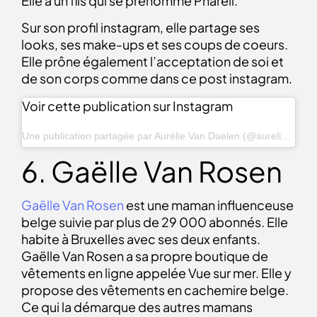
Elle a un fils qui se prénomme Pharell.
Sur son profil instagram, elle partage ses
looks, ses make-ups et ses coups de coeurs.
Elle prône également l’acceptation de soi et
de son corps comme dans ce post instagram.
Voir cette publication sur Instagram
Une publication partagée par Aurélie Van Daelen (@aurelievandaelen)
6. Gaëlle Van Rosen
Gaëlle Van Rosen
est une
maman influenceuse
belge
suivie par plus de 29 000 abonnés. Elle
habite à Bruxelles avec ses deux enfants.
Gaëlle Van Rosen a sa propre boutique de
vêtements en ligne appelée
Vue sur mer
. Elle y
propose des vêtements en cachemire belge.
Ce qui la démarque des autres mamans