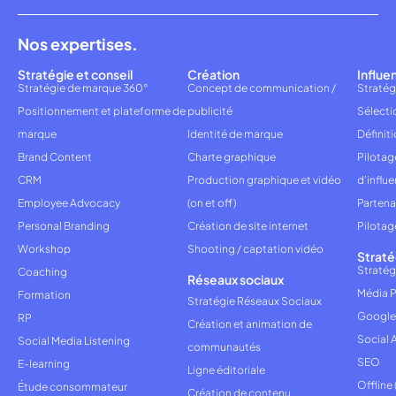
Nos expertises.
Stratégie et conseil
Création
Influe
Stratégie de marque 360°
Concept de communication /
Stratég
Positionnement et plateforme de
publicité
Sélecti
marque
Identité de marque
Définiti
Brand Content
Charte graphique
Pilota
CRM
Production graphique et vidéo
d'influ
Employee Advocacy
(on et off)
Partena
Personal Branding
Création de site internet
Pilotag
Workshop
Shooting / captation vidéo
Straté
Stratég
Coaching
Réseaux sociaux
Média P
Formation
Stratégie Réseaux Sociaux
Google
RP
Création et animation de
Social 
Social Media Listening
communautés
SEO
E-learning
Ligne éditoriale
Offline
Étude consommateur
Création de contenu