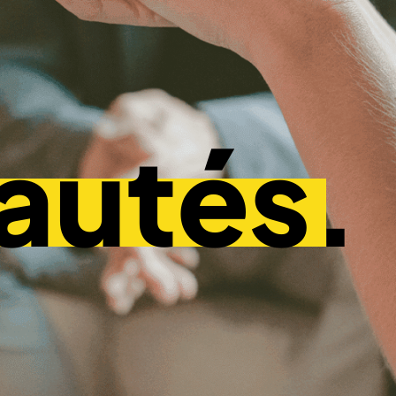
autés.