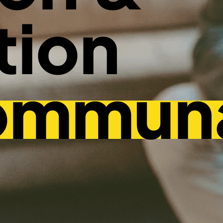
tion
ommun