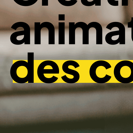
anima
des c