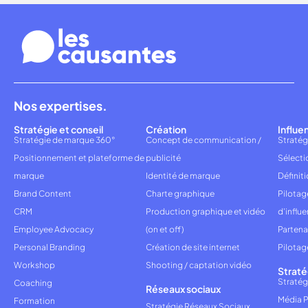
Nos expertises.
Stratégie et conseil
Création
Influe
Stratégie de marque 360°
Concept de communication /
Stratég
Positionnement et plateforme de
publicité
Sélecti
marque
Identité de marque
Définiti
Brand Content
Charte graphique
Pilota
CRM
Production graphique et vidéo
d'influ
Employee Advocacy
(on et off)
Partena
Personal Branding
Création de site internet
Pilotag
Workshop
Shooting / captation vidéo
Straté
Stratég
Coaching
Réseaux sociaux
Média P
Formation
Stratégie Réseaux Sociaux