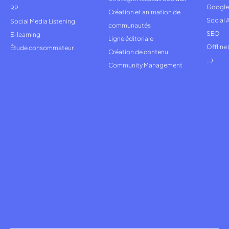
Google
RP
Création et animation de
Social 
Social Media Listening
communautés
SEO
E-learning
Ligne éditoriale
Offline
Étude consommateur
Création de contenu
...)
Community Management