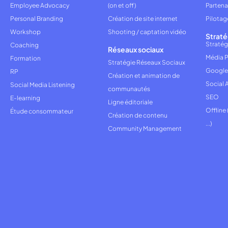
Employee Advocacy
(on et off)
Partena
Personal Branding
Création de site internet
Pilotag
Workshop
Shooting / captation vidéo
Straté
Stratég
Coaching
Réseaux sociaux
Média P
Formation
Stratégie Réseaux Sociaux
Google
RP
Création et animation de
Social 
Social Media Listening
communautés
SEO
E-learning
Ligne éditoriale
Offline
Étude consommateur
Création de contenu
...)
Community Management