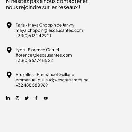
N’hésitez pas à nous contacter et
nous rejoindre sur les réseaux !
Paris - Maya Choppin de Janvry
maya.choppin@lescausantes.com
+33(0)6 13 24 29 21
Lyon - Florence Caruel
florence@lescausantes.com
+33(0)6 67 74 85 22
Bruxelles - Emmanuel Guillaud
emmanuel.guillaud@lescausantes.be
+32 488 588 969