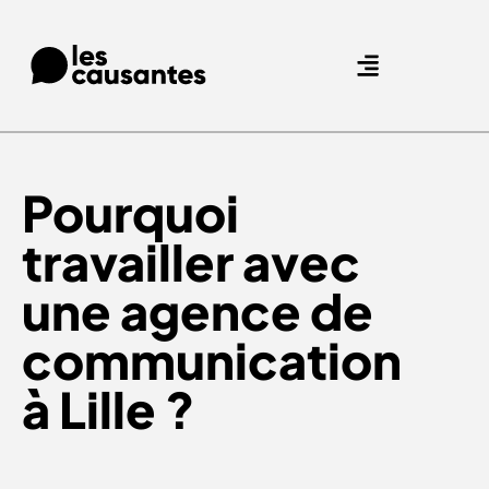
Agence Care : nous accompagnons les marques qui prennent soin de leurs clients.
Nos expertises
Nos références
Pourquoi
travailler avec
une agence de
communication
à Lille ?