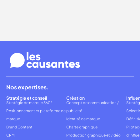
Nos expertises.
Stratégie et conseil
Création
Influe
Stratégie de marque 360°
Concept de communication /
Stratég
Positionnement et plateforme de
publicité
Sélecti
marque
Identité de marque
Définiti
Brand Content
Charte graphique
Pilota
CRM
Production graphique et vidéo
d'influ