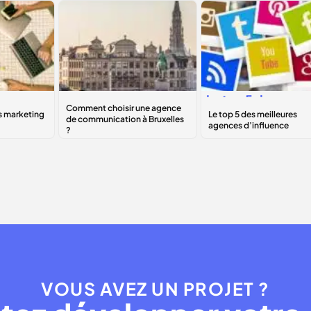
Comment choisir
Le
top 5
des
une agence de
meilleures
B
communication à
agences
Bruxelles ?
d’influence
VOUS AVEZ UN PROJET ?