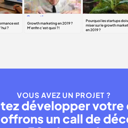
Growth
Pourquoi les
ce
marketing
en
startups doivent
te
2019 ? M’enfin
miser sur le
c’est quoi ?!
growth
marketing
en
2019 ?
VOUS AVEZ UN PROJET ?
tez développer votre 
offrons un call de dé