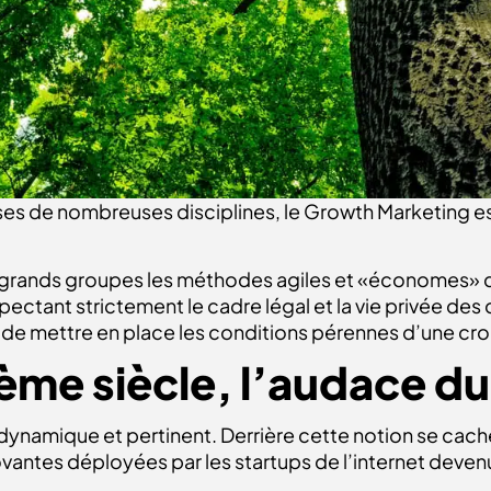
es de nombreuses disciplines, le Growth Marketing est
 grands groupes les méthodes agiles et «économes» d
espectant strictement le cadre légal et la vie privée 
de mettre en place les conditions pérennes d’une cro
ème siècle, l’audace d
dynamique et pertinent. Derrière cette notion se cache
vantes déployées par les startups de l’internet deven