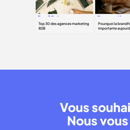
Top 30 des
Pourquoi la
agences
brandforman
marketing B2B
est importan
aujourd’hui ?
Vous souhai
Nous vous 