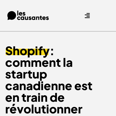
Agence Care : nous accompagnons les marques qui prennent soin de leurs clients.
Nos expertises
Nos références
Shopify
:
comment la
startup
canadienne est
en train de
révolutionner