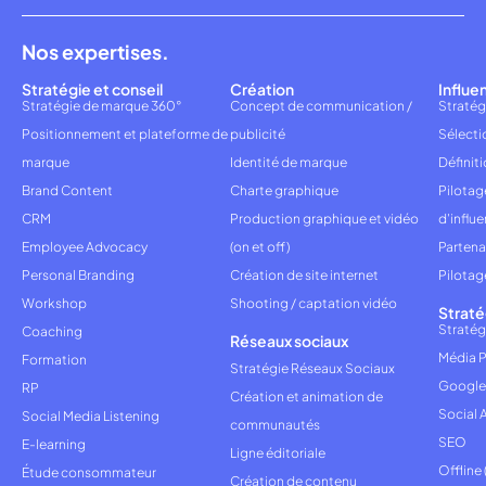
Nos expertises.
Stratégie et conseil
Création
Influe
Stratégie de marque 360°
Concept de communication /
Stratég
Positionnement et plateforme de
publicité
Sélecti
marque
Identité de marque
Définiti
Brand Content
Charte graphique
Pilota
CRM
Production graphique et vidéo
d'influ
Employee Advocacy
(on et off)
Partena
Personal Branding
Création de site internet
Pilotag
Workshop
Shooting / captation vidéo
Straté
Stratég
Coaching
Réseaux sociaux
Média P
Formation
Stratégie Réseaux Sociaux
Google
RP
Création et animation de
Social 
Social Media Listening
communautés
SEO
E-learning
Ligne éditoriale
Offline
Étude consommateur
Création de contenu