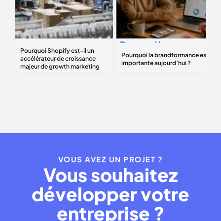
Pourquoi
Shopify
Pourquoi la
est-il un
brandformance
accélérateur de
est importante
croissance
aujourd’hui ?
majeur de growth
marketing
VOUS AVEZ UN PROJET ?
Vous souhaitez
développer votre
entreprise ?