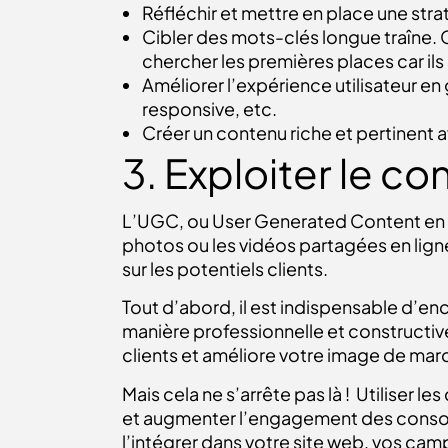
Réfléchir et mettre en place une stra
Cibler des mots-clés longue traîne. C
chercher les premières places car il
Améliorer l’expérience utilisateur en
responsive, etc.
Créer un contenu riche et pertinent 
3. Exploiter le c
L’UGC, ou User Generated Content
en 
photos ou les vidéos partagées en ligne
sur les potentiels clients.
Tout d’abord, il est indispensable d’e
manière professionnelle et constructiv
clients et améliore votre image de mar
Mais cela ne s’arrête pas là ! Utiliser 
et augmenter l’engagement des consom
l’intégrer dans votre site web, vos cam