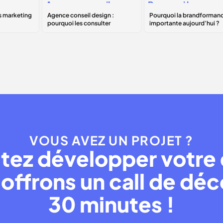
Agence conseil
Pourquoi la
design : pourquoi
brandformance
B
les consulter
est importante
aujourd’hui ?
VOUS AVEZ UN PROJET ?
tez développer votre 
offrons un call de dé
30 minutes !