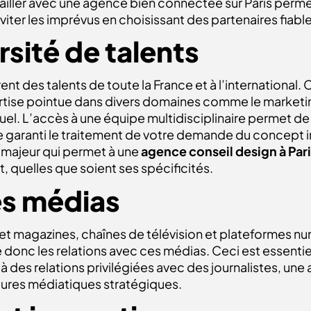
vailler avec une agence bien connectée sur Paris perm
ter les imprévus en choisissant des partenaires fiabl
rsité de talents
 des talents de toute la France et à l’international. Ce
ertise pointue dans divers domaines comme le marketin
uel. L’accès à une équipe multidisciplinaire permet d
 garanti le traitement de votre demande du concept init
if majeur qui permet à une
agence conseil design à Par
, quelles que soient ses spécificités.
es médias
et magazines, chaînes de télévision et plateformes num
e donc les relations avec ces médias. Ceci est essentiel
es relations privilégiées avec des journalistes, un
tures médiatiques stratégiques.