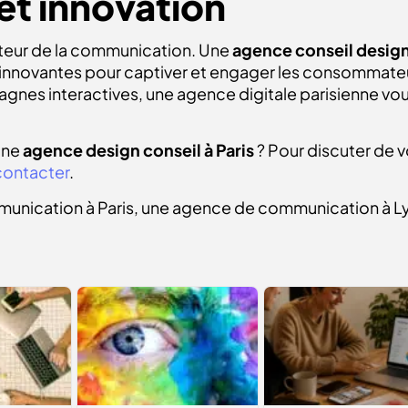
t innovation
ecteur de la communication. Une
agence conseil design 
nnovantes pour captiver et engager les consommateurs.
nes interactives, une agence digitale parisienne vous
une
agence design conseil à Paris
? Pour discuter de v
contact
er
.
unication à Paris, une agence de communication à 