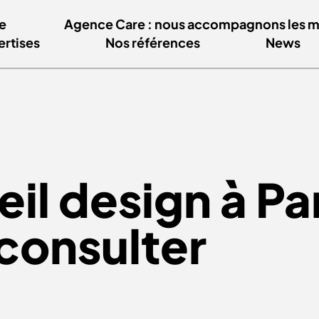
e
Agence Care : nous accompagnons les mar
ertises
Nos références
News
l design à Par
 consulter