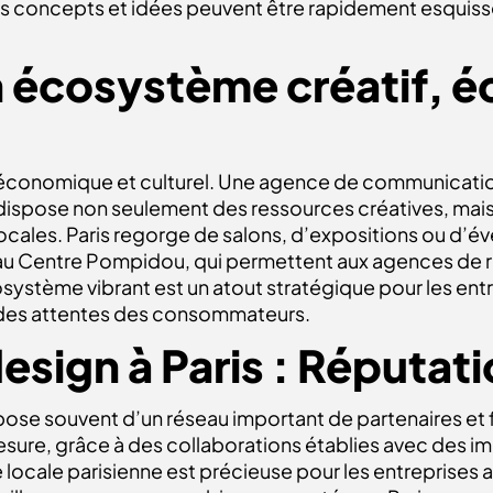
s concepts et idées peuvent être rapidement esquissé
n écosystème créatif, 
f, économique et culturel. Une agence de communicatio
 dispose non seulement des ressources créatives, mais 
ocales. Paris regorge de salons, d’expositions ou d’év
au Centre Pompidou, qui permettent aux agences de re
osystème vibrant est un atout stratégique pour les ent
t des attentes des consommateurs.
esign à Paris :
Réputati
ose souvent d’un réseau important de partenaires et 
esure, grâce à des collaborations établies avec des i
locale parisienne est précieuse pour les entreprises