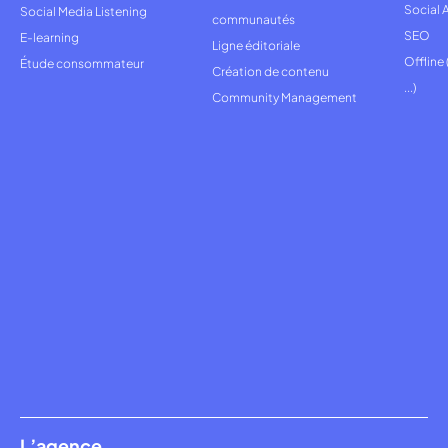
Social 
Social Media Listening
communautés
SEO
E-learning
Ligne éditoriale
Offline
Étude consommateur
Création de contenu
...)
Community Management
L’agence