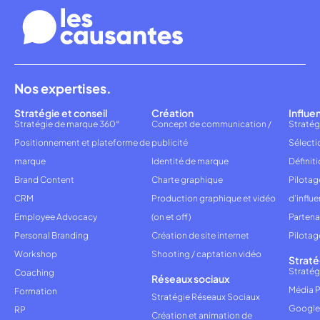
Nos expertises.
Stratégie et conseil
Création
Influe
Stratégie de marque 360°
Concept de communication /
Stratég
Positionnement et plateforme de
publicité
Sélecti
marque
Identité de marque
Définiti
Brand Content
Charte graphique
Pilota
CRM
Production graphique et vidéo
d'influ
Employee Advocacy
(on et off)
Partena
Personal Branding
Création de site internet
Pilotag
Workshop
Shooting / captation vidéo
Straté
Stratég
Coaching
Réseaux sociaux
Média P
Formation
Stratégie Réseaux Sociaux
Google
RP
Création et animation de