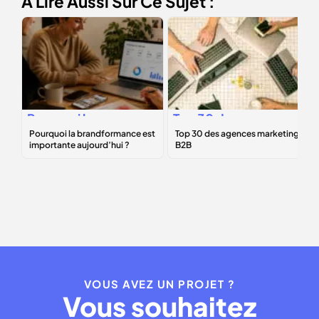
À Lire Aussi Sur Ce Sujet :
Pourquoi la
Top 30 des
brandformance
agences
est importante
marketing B2B
aujourd’hui ?
VOUS AVEZ UN PROJET ?
Vous souhaitez