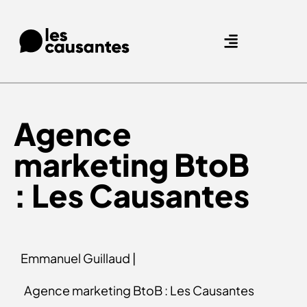
Agence Care : nous accompagnons les marques qui prennent soin de leurs clients.
Nos expertises
Nos références
Agence
marketing BtoB
: Les Causantes
Emmanuel Guillaud |
Agence marketing BtoB : Les Causantes