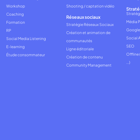
Workshop
Shooting / captation vidéo
Straté
Stratég
Coaching
Réseaux sociaux
Média P
Formation
Stratégie Réseaux Sociaux
Google
RP
Création et animation de
Social 
Social Media Listening
communautés
SEO
E-learning
Ligne éditoriale
Offline
Étude consommateur
Création de contenu
...)
Community Management