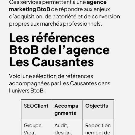
Ces services permettent à une
agence
marketing BtoB
de répondre aux enjeux
d’acquisition, de notoriété et de conversion
propres aux marchés professionnels.
Les références
BtoB de l’agence
Les Causantes
Voici une sélection de références
accompagnées par Les Causantes dans
l’univers BtoB :
SEO
Client
Accompa
Objectifs
gnments
Groupe
Audit,
Reposition
Vicat
design,
nement de