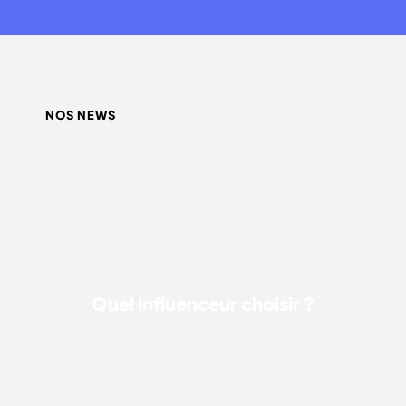
NOS NEWS
QUEL INFLUENCEUR CHOISIR ?
Quel influenceur choisir ?