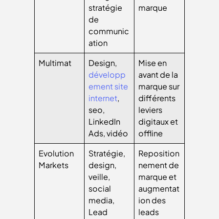
stratégie
marque
de
communic
ation
Multimat
Design,
Mise en
développ
avant de la
ement site
marque sur
internet
,
différents
seo,
leviers
LinkedIn
digitaux et
Ads, vidéo
offline
Evolution
Stratégie,
Reposition
Markets
design,
nement de
veille,
marque et
social
augmentat
media,
ion des
Lead
leads