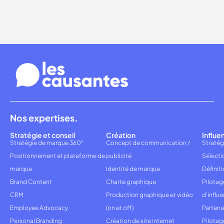
Nos expertises.
Stratégie et conseil
Création
Influe
Stratégie de marque 360°
Concept de communication /
Stratég
Positionnement et plateforme de
publicité
Sélecti
marque
Identité de marque
Définiti
Brand Content
Charte graphique
Pilota
CRM
Production graphique et vidéo
d'influ
Employee Advocacy
(on et off)
Partena
Personal Branding
Création de site internet
Pilotag