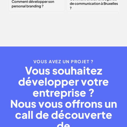
développer son
une agence de
personal
communication à
branding
?
Bruxelles ?
VOUS AVEZ UN PROJET ?
Vous souhaitez
développer votre
entreprise ?
Nous vous offrons un
call de découverte
de