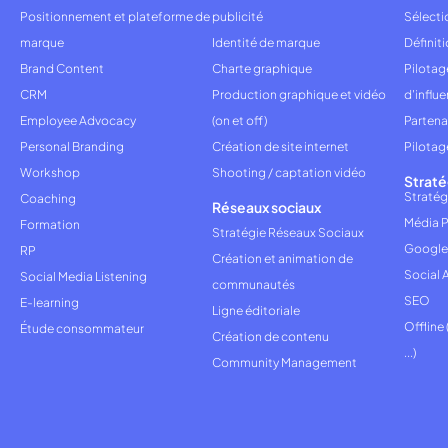
Positionnement et plateforme de
publicité
Sélecti
marque
Identité de marque
Définiti
Brand Content
Charte graphique
Pilota
CRM
Production graphique et vidéo
d'influ
Employee Advocacy
(on et off)
Partena
Personal Branding
Création de site internet
Pilotag
Workshop
Shooting / captation vidéo
Straté
Stratég
Coaching
Réseaux sociaux
Média P
Formation
Stratégie Réseaux Sociaux
Google
RP
Création et animation de
Social 
Social Media Listening
communautés
SEO
E-learning
Ligne éditoriale
Offline
Étude consommateur
Création de contenu
...)
Community Management