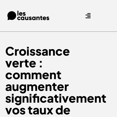
Agence Care : nous accompagnons les marques qui prennent soin de leurs clients.
Nos expertises
Nos références
Croissance
verte :
comment
augmenter
significativement
vos taux de