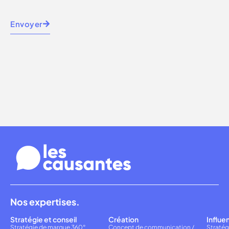
Envoyer
Nos expertises.
Stratégie et conseil
Création
Influe
Stratégie de marque 360°
Concept de communication /
Stratég