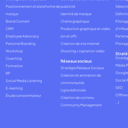
Positionnement et plateforme de
publicité
Sélecti
marque
Identité de marque
Définiti
Brand Content
Charte graphique
Pilota
CRM
Production graphique et vidéo
d'influ
Employee Advocacy
(on et off)
Partena
Personal Branding
Création de site internet
Pilotag
Workshop
Shooting / captation vidéo
Straté
Stratég
Coaching
Réseaux sociaux
Média P
Formation
Stratégie Réseaux Sociaux
Google
RP
Création et animation de
Social 
Social Media Listening
communautés
SEO
E-learning
Ligne éditoriale
Offline
Étude consommateur
Création de contenu
...)
Community Management