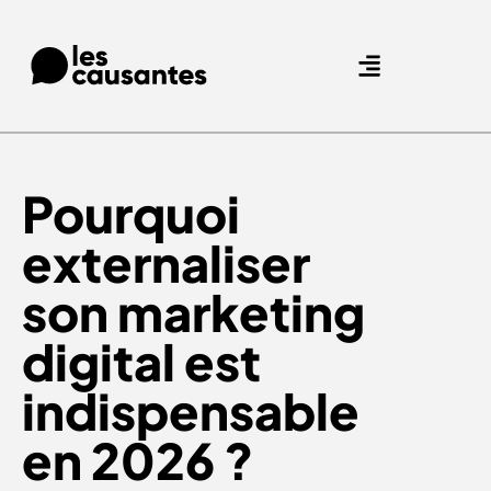
Agence Care : nous accompagnons les marques qui prennent soin de leurs clients.
Nos expertises
Nos références
Pourquoi
externaliser
son marketing
digital est
indispensable
en 2026 ?