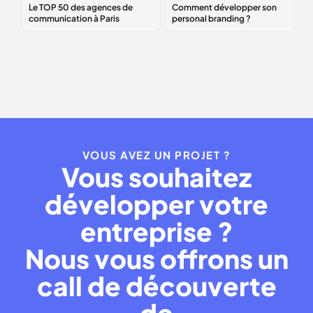
agences de
développer son
communication à
personal
Paris
branding
?
VOUS AVEZ UN PROJET ?
Vous souhaitez
développer votre
entreprise ?
Nous vous offrons un
call de découverte