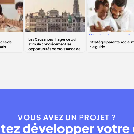
s
Les Causantes :
Stratégie
parents
l’agence qui
social media
: le
on à
stimule
guide
concrètement les
opportunités de
croissance de
chaque business
VOUS AVEZ UN PROJET ?
tez développer votre 