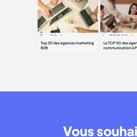
Top 30 des
Le
TOP 50
de
agences
agences de
marketing B2B
communicati
Paris
Vous souhai