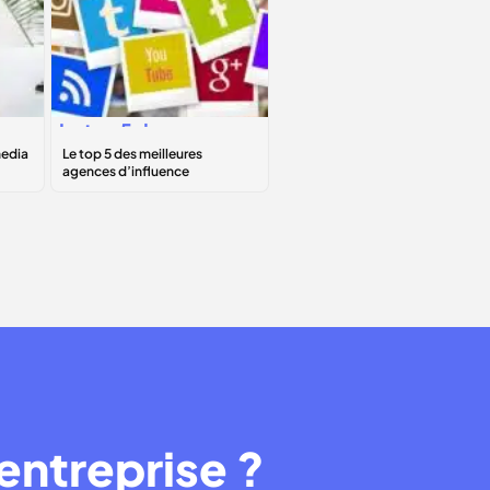
Le
top 5
des
meilleures
agences
d’influence
entreprise ?