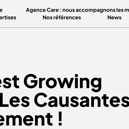
e
Agence Care : nous accompagnons les mar
ertises
Nos références
News
est Growing
 Les Causantes
ement !