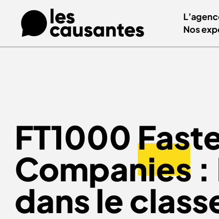
L’agenc
Nos exp
FT1000
Fast
Companies
:
dans le class