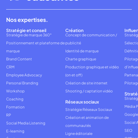
Nos expertises.
Stratégie et conseil
Création
Influe
Stratégie de marque 360°
Concept de communication /
Stratég
Positionnement et plateforme de
publicité
Sélecti
marque
Identité de marque
Définiti
Brand Content
Charte graphique
Pilota
CRM
Production graphique et vidéo
d'influ
Employee Advocacy
(on et off)
Partena
Personal Branding
Création de site internet
Pilotag
Workshop
Shooting / captation vidéo
Straté
Stratég
Coaching
Réseaux sociaux
Média P
Formation
Stratégie Réseaux Sociaux
Google
RP
Création et animation de
Social 
Social Media Listening
communautés
SEO
E-learning
Ligne éditoriale