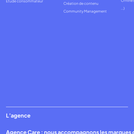
Offline
Étude consommateur
Création de contenu
...)
Community Management
L’agence
Agence Care : nous accompagnons les marques qui