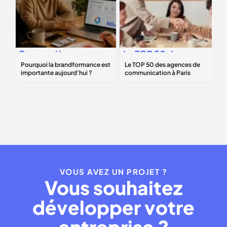
Pourquoi la
Le
TOP 50
des
brandformance
agences de
est importante
communication à
aujourd’hui ?
Paris
VOUS AVEZ UN PROJET ?
Vous souhaitez
développer votre