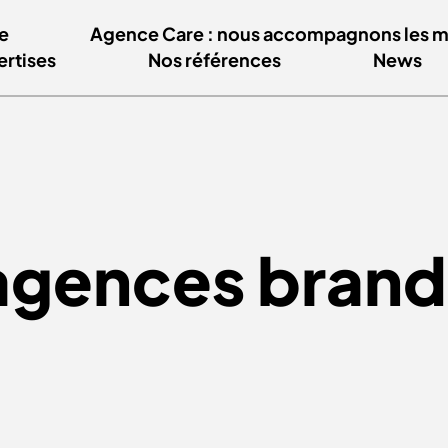
e
Agence Care : nous accompagnons les mar
ertises
Nos références
News
 agences brand