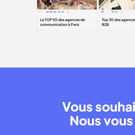
Le
TOP 50
des
Top 30 des
agences de
agences
communication à
marketing B2
Paris
Vous souhai
Nous vous 