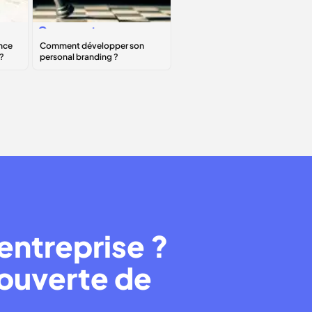
Comment
développer son
personal
branding
?
entreprise ?
couverte de