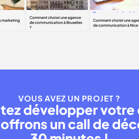
Comment choisir
Comment choisir
une agence de
une agence de
B
communication à
communication à
Bruxelles ?
Nice ?
VOUS AVEZ UN PROJET ?
tez développer votre 
offrons un call de dé
30 minutes !