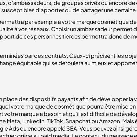
us, d’ambassadeurs, de groupes privés ou encore de c
nt susceptibles d’apporter ou de partager une certaine 
 permettra par exemple à votre marque cosmétique de g
ualité à vos réseaux. Choisir un ambassadeur permet de
 L’apport de ces personnes tierces permettra donc de m
erminées par des contrats. Ceux-ci précisent les object
échange équitable qui se déroulera au mieux et apporte
n place des dispositifs payants afin de développer la v
lequel votre marque de cosmétique pourra être mise en
t votre marque a besoin et qu’il est difficile de dévelo
me Meta, LinkedIn, TikTok, Snapchat ou Amazon. Mais 
le Ads ou encore appelé SEA.
Vous pouvez ainsi gére
ctuer grâce au paid media. Le contenu du message et