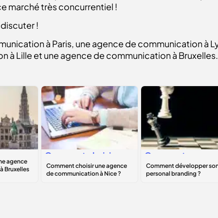
e marché très concurrentiel !
discuter !
unication à Paris, une agence de communication à 
n à Lille et une agence de communication à Bruxelles.
isir
Comment choisir
Comment
de
une agence de
développer son
on à
communication à
personal
Nice ?
branding
?