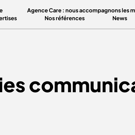
e
Agence Care : nous accompagnons les mar
ertises
Nos références
News
ies communic