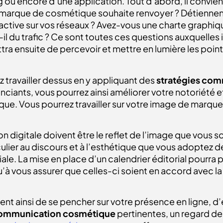
og ou encore d’une application.
Tout d’abord, il convien
marque de cosmétique souhaite renvoyer ? Détiennent-i
ive sur vos réseaux ? Avez-vous une charte graphique 
il du trafic ?
Ce sont toutes ces questions auxquelles i
tra ensuite de percevoir et mettre en lumière les point
z travailler dessus en y appliquant des
stratégies co
nciants, vous pourrez ainsi améliorer votre notoriété e
e. Vous pourrez travailler sur votre image de marque,
digitale doivent être le reflet de l’image que vous so
ulier au discours et à l’esthétique que vous adoptez d
e. La mise en place d’un calendrier éditorial pourra p
u’à vous assurer que celles-ci soient en accord avec l
t ainsi de se pencher sur votre présence en ligne, d’e
communication cosmétique
pertinentes, un regard d