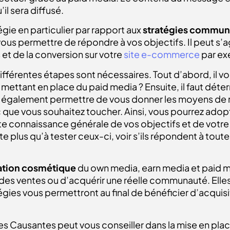
’il sera diffusé.
égie en particulier par rapport aux
stratégies commun
us permettre de répondre à vos objectifs. Il peut s’agir
et de la conversion sur votre
site e-commerce
par ex
fférentes étapes sont nécessaires. Tout d’abord, il vou
mettant en place du paid media ? Ensuite, il faut déte
également permettre de vous donner les moyens de rempl
c que vous souhaitez toucher. Ainsi, vous pourrez ado
te connaissance générale de vos objectifs et de votre 
e plus qu’à tester ceux-ci, voir s’ils répondent à tou
ation cosmétique
du own media, earn media et paid 
s ventes ou d’acquérir une réelle communauté. Elles s
ies vous permettront au final de bénéficier d’acquisi
 Causantes peut vous conseiller dans la mise en place