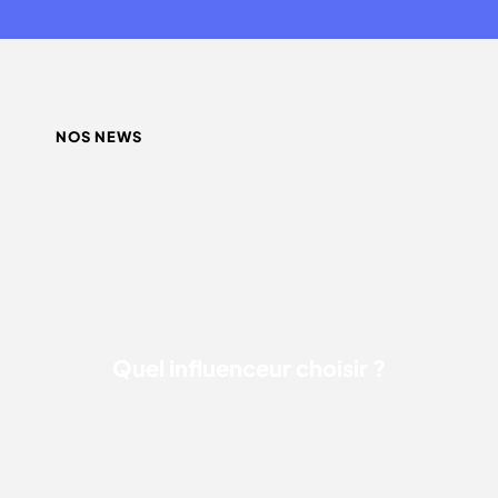
NOS NEWS
QUEL INFLUENCEUR CHOISIR ?
Quel influenceur choisir ?