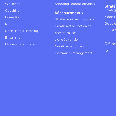
Workshop
Shooting / captation vidéo
Straté
Stratég
Coaching
Réseaux sociaux
Média P
Formation
Stratégie Réseaux Sociaux
Google
RP
Création et animation de
Social 
Social Media Listening
communautés
SEO
E-learning
Ligne éditoriale
Offline
Étude consommateur
Création de contenu
...)
Community Management