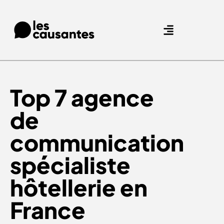
Agence Care : nous accompagnons les marques qui prennent soin de leurs clients.
Nos expertises
Nos références
Top 7 agence
de
communication
spécialiste
hôtellerie en
France