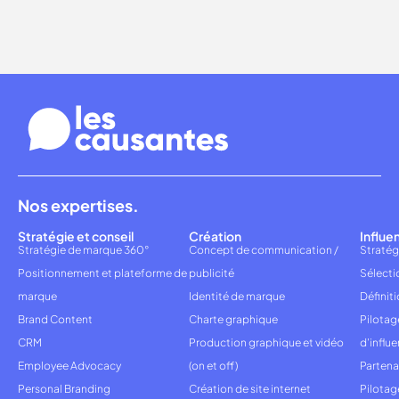
Nos expertises.
Stratégie et conseil
Création
Influe
Stratégie de marque 360°
Concept de communication /
Stratég
Positionnement et plateforme de
publicité
Sélecti
marque
Identité de marque
Définiti
Brand Content
Charte graphique
Pilota
CRM
Production graphique et vidéo
d'influ
Employee Advocacy
(on et off)
Partena
Personal Branding
Création de site internet
Pilotag