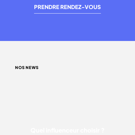
PRENDRE RENDEZ-VOUS
NOS NEWS
QUEL INFLUENCEUR CHOISIR ?
Quel influenceur choisir ?