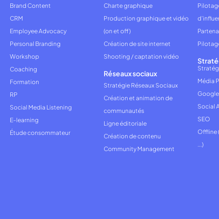
Brand Content
Charte graphique
Pilota
CRM
Production graphique et vidéo
d'influ
Employee Advocacy
(on et off)
Partena
Personal Branding
Création de site internet
Pilotag
Workshop
Shooting / captation vidéo
Straté
Stratég
Coaching
Réseaux sociaux
Média P
Formation
Stratégie Réseaux Sociaux
Google
RP
Création et animation de
Social 
Social Media Listening
communautés
SEO
E-learning
Ligne éditoriale
Offline
Étude consommateur
Création de contenu
...)
Community Management