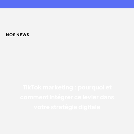
NOS NEWS
TIKTOK MARKETING : POURQUOI ET COMMENT
INTÉGRER CE LEVIER DANS VOTRE STRATÉGIE DIGITALE
TikTok marketing : pourquoi et
comment intégrer ce levier dans
votre stratégie digitale