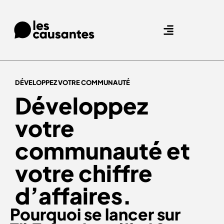
Agence Care : nous accompagnons les marques qui prennent soin de leurs clients.
Nos expertises
Nos références
DÉVELOPPEZ VOTRE COMMUNAUTÉ
Développez
votre
communauté et
votre chiffre
d’affaires.
Pourquoi se lancer sur