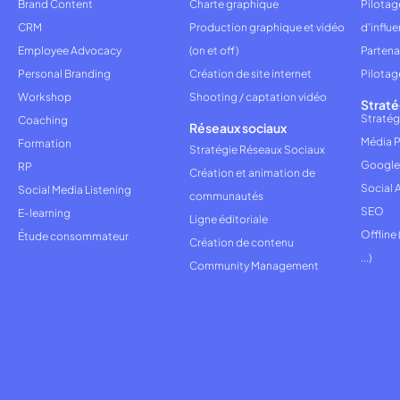
Brand Content
Charte graphique
Pilota
CRM
Production graphique et vidéo
d'influ
Employee Advocacy
(on et off)
Partena
Personal Branding
Création de site internet
Pilotag
Workshop
Shooting / captation vidéo
Straté
Stratég
Coaching
Réseaux sociaux
Média P
Formation
Stratégie Réseaux Sociaux
Google
RP
Création et animation de
Social 
Social Media Listening
communautés
SEO
E-learning
Ligne éditoriale
Offline
Étude consommateur
Création de contenu
...)
Community Management