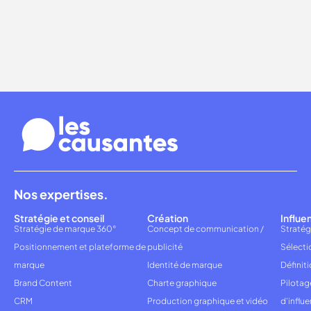
Nos expertises.
Stratégie et conseil
Création
Influe
Stratégie de marque 360°
Concept de communication /
Stratég
Positionnement et plateforme de
publicité
Sélecti
marque
Identité de marque
Définiti
Brand Content
Charte graphique
Pilota
CRM
Production graphique et vidéo
d'influ