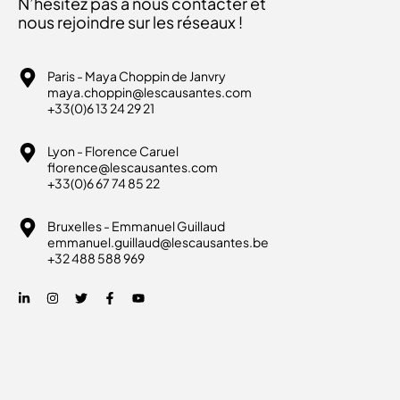
N’hésitez pas à nous contacter et
nous rejoindre sur les réseaux !
Paris - Maya Choppin de Janvry
maya.choppin@lescausantes.com
+33(0)6 13 24 29 21
Lyon - Florence Caruel
florence@lescausantes.com
+33(0)6 67 74 85 22
Bruxelles - Emmanuel Guillaud
emmanuel.guillaud@lescausantes.be
+32 488 588 969