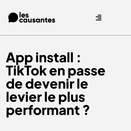
Agence Care : nous accompagnons les marques qui prennent soin de leurs clients.
Nos expertises
Nos références
App install :
TikTok en passe
de devenir le
levier le plus
performant ?