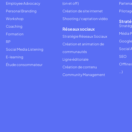
Employee Advocacy
(on et off)
Partena
Personal Branding
Création de site internet
Pilotag
Workshop
Shooting / captation vidéo
Straté
Stratég
Coaching
Réseaux sociaux
Média P
Formation
Stratégie Réseaux Sociaux
Google
RP
Création et animation de
Social 
Social Media Listening
communautés
SEO
E-learning
Ligne éditoriale
Offline
Étude consommateur
Création de contenu
...)
Community Management