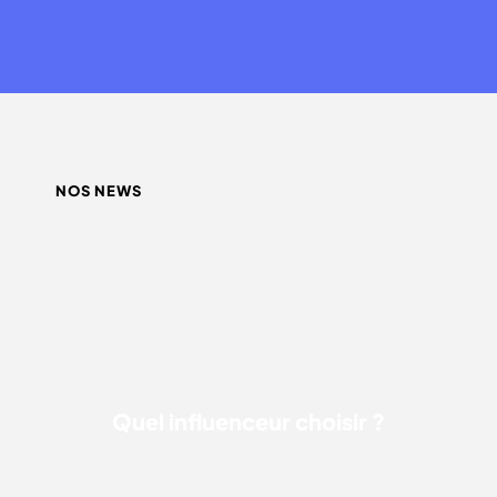
NOS NEWS
QUEL INFLUENCEUR CHOISIR ?
Quel influenceur choisir ?