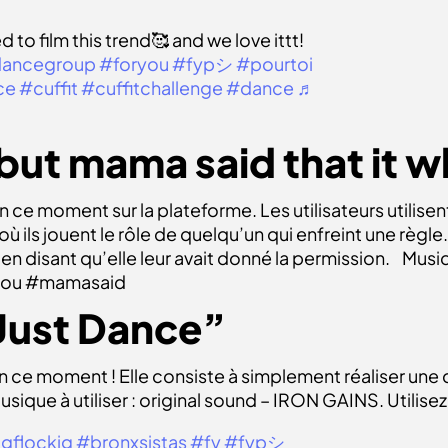
to film this trend🥰 and we love ittt!
ancegroup
#foryou
#fypシ
#pourtoi
ce
#cuffit
#cuffitchallenge
#dance
♬
“but mama said that it 
 ce moment sur la plateforme. Les utilisateurs utilise
 ils jouent le rôle de quelqu’un qui enfreint une règle.
en disant qu’elle leur avait donné la permission.
Musiq
k ou #mamasaid
“Just Dance”
en ce moment ! Elle consiste à simplement réaliser une
usique à utiliser : original sound – IRON GAINS. Utilise
igflockig
#bronxsistas
#fy
#fypシ