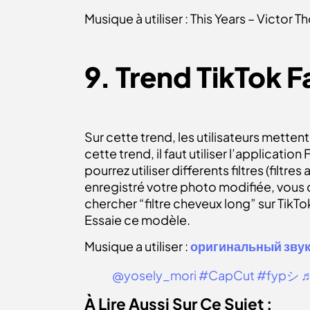
Musique à utiliser : This Years – Victor 
9. Trend TikTok 
Sur cette trend, les utilisateurs mette
cette trend, il faut utiliser l’applicat
pourrez utiliser differents filtres (filt
enregistré votre photo modifiée, vous de
chercher “filtre cheveux long” sur TikTok
Essaie ce modèle.
Musique a utiliser :
оригинальный звук – 
@yosely_mori
#CapCut
#fypシ
♬
À Lire Aussi Sur Ce Sujet :