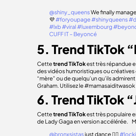
@shiny_queens
We finally managed 
💜
#foryoupage
#shinyqueens
#d
#lxb
#viral
#luxembourg
#beyon
CUFF IT – Beyoncé
5. Trend TikTok 
Cette
trend TikTok
est très répandue en
des vidéos humoristiques ou créatives où
“mère” ou de quelqu’un qu’ils admirent 
Graham. Utilisez le #mamasaiditwaso
6. Trend TikTok 
Cette
trend TikTok
est très populaire 
de Lady Gaga en version accélérée.
M
@bronxsistas
just dance ✌🏼
#lock