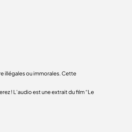
”
re illégales ou immorales. Cette
erez ! L’audio est une extrait du film “Le