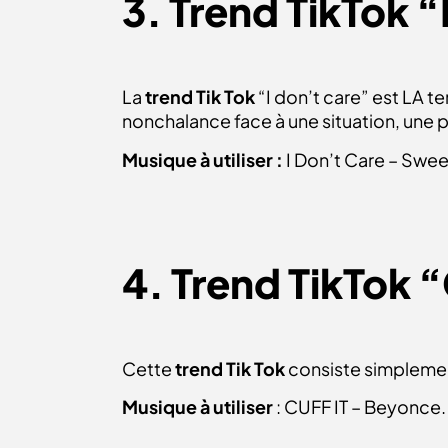
3. Trend TikTok “
La
trend Tik Tok
“I don’t care” est LA t
nonchalance face à une situation, une p
Musique à utiliser :
I Don’t Care – Sweet
4. Trend TikTok 
Cette
trend Tik Tok
consiste simplement
Musique à utiliser
: CUFF IT – Beyonce. 