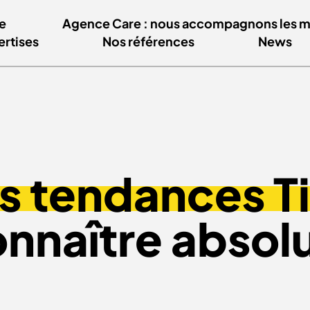
e
Agence Care : nous accompagnons les mar
ertises
Nos références
News
es tendances T
onnaître abso