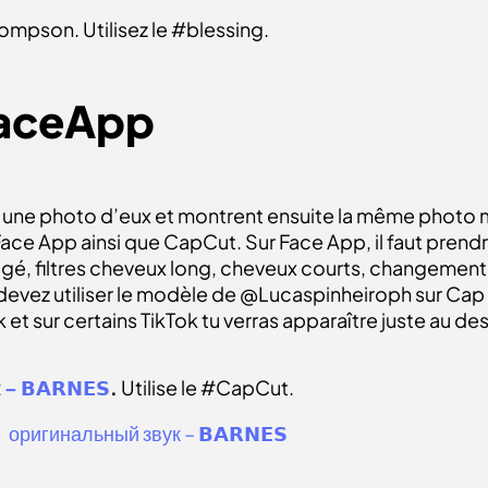
Thompson. Utilisez le #blessing.
FaceApp
nt une photo d’eux et montrent ensuite la même photo 
ion Face App ainsi que CapCut. Sur Face App, il faut pren
res agé, filtres cheveux long, cheveux courts, changemen
vez utiliser le modèle de @Lucaspinheiroph sur Cap Cut
 et sur certains TikTok tu verras apparaître juste au de
𝗕𝗔𝗥𝗡𝗘𝗦
.
Utilise le #CapCut.
 оригинальный звук – 𝗕𝗔𝗥𝗡𝗘𝗦