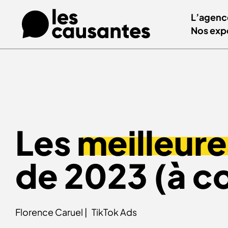
L’agenc
Nos exp
Les
meilleur
de 2023 (à c
Florence Caruel |
TikTok Ads