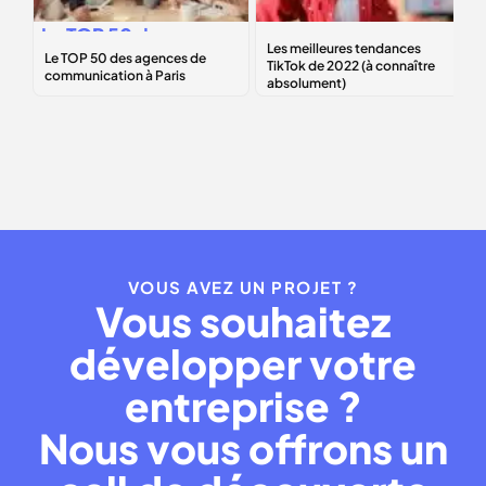
Le
TOP 50
des
Les
meilleures
agences de
tendances TikTok
communication à
de 2022 (à
Paris
connaître
absolument)
VOUS AVEZ UN PROJET ?
Vous souhaitez
développer votre
entreprise ?
Nous vous offrons un