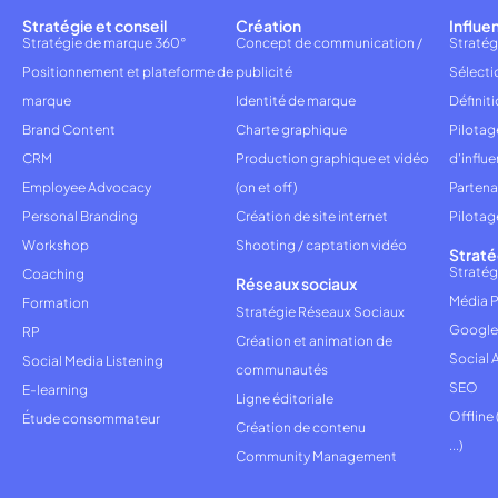
Stratégie et conseil
Création
Influe
Stratégie de marque 360°
Concept de communication /
Stratég
Positionnement et plateforme de
publicité
Sélecti
marque
Identité de marque
Définiti
Brand Content
Charte graphique
Pilota
CRM
Production graphique et vidéo
d'influ
Employee Advocacy
(on et off)
Partena
Personal Branding
Création de site internet
Pilotag
Workshop
Shooting / captation vidéo
Straté
Stratég
Coaching
Réseaux sociaux
Média P
Formation
Stratégie Réseaux Sociaux
Google
RP
Création et animation de
Social 
Social Media Listening
communautés
SEO
E-learning
Ligne éditoriale
Offline
Étude consommateur
Création de contenu
...)
Community Management