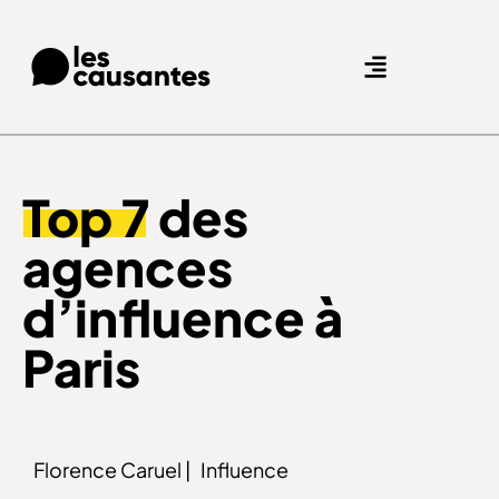
Agence Care : nous accompagnons les marques qui prennent soin de leurs clients.
Nos expertises
Nos références
Top 7
des
agences
d’influence à
Paris
Florence Caruel |
Influence