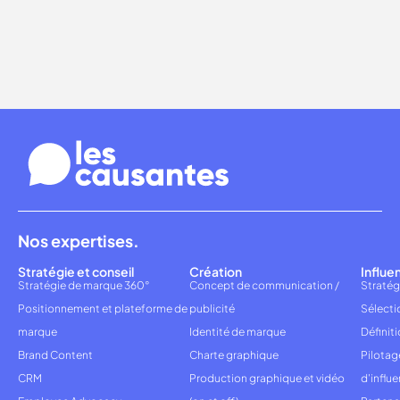
Nos expertises.
Stratégie et conseil
Création
Influe
Stratégie de marque 360°
Concept de communication /
Stratég
Positionnement et plateforme de
publicité
Sélecti
marque
Identité de marque
Définiti
Brand Content
Charte graphique
Pilota
CRM
Production graphique et vidéo
d'influ