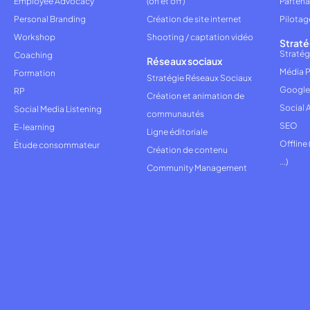
Employee Advocacy
(on et off)
Partena
Personal Branding
Création de site internet
Pilotag
Workshop
Shooting / captation vidéo
Straté
Stratég
Coaching
Réseaux sociaux
Média P
Formation
Stratégie Réseaux Sociaux
Google
RP
Création et animation de
Social 
Social Media Listening
communautés
SEO
E-learning
Ligne éditoriale
Offline
Étude consommateur
Création de contenu
...)
Community Management