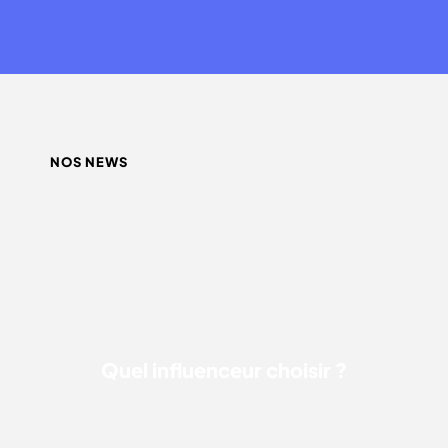
NOS NEWS
QUEL INFLUENCEUR CHOISIR ?
Quel influenceur choisir ?