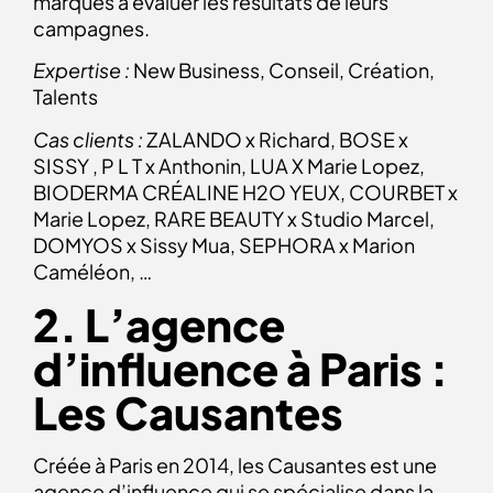
marques à évaluer les résultats de leurs
campagnes.
Expertise :
New Business, Conseil, Création,
Talents
Cas clients :
ZALANDO x Richard, BOSE x
SISSY , P L T x Anthonin, LUA X Marie Lopez,
BIODERMA CRÉALINE H2O YEUX, COURBET x
Marie Lopez, RARE BEAUTY x Studio Marcel,
DOMYOS x Sissy Mua, SEPHORA x Marion
Caméléon, …
2. L’agence
d’influence à Paris :
Les Causantes
Créée à Paris en 2014, les Causantes est une
agence d’influence qui se spécialise dans la