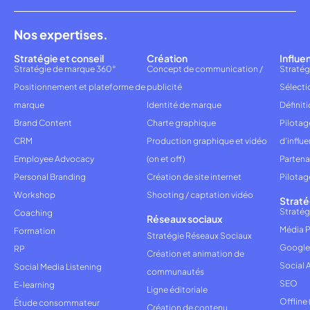
Nos expertises.
Stratégie et conseil
Création
Influe
Stratégie de marque 360°
Concept de communication /
Stratég
Positionnement et plateforme de
publicité
Sélecti
marque
Identité de marque
Définiti
Brand Content
Charte graphique
Pilota
CRM
Production graphique et vidéo
d'influ
Employee Advocacy
(on et off)
Partena
Personal Branding
Création de site internet
Pilotag
Workshop
Shooting / captation vidéo
Straté
Stratég
Coaching
Réseaux sociaux
Média P
Formation
Stratégie Réseaux Sociaux
Google
RP
Création et animation de
Social 
Social Media Listening
communautés
SEO
E-learning
Ligne éditoriale
Offline
Étude consommateur
Création de contenu