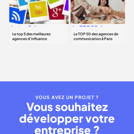
Le
top 5
des
Le
TOP 50
des
meilleures
agences de
agences
communication à
d’influence
Paris
VOUS AVEZ UN PROJET ?
Vous souhaitez
développer votre
entreprise ?