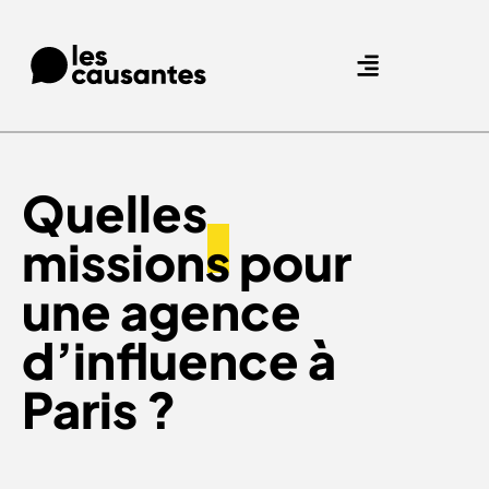
Agence Care : nous accompagnons les marques qui prennent soin de leurs clients.
Nos expertises
Nos références
Quelles
missions
pour
une agence
d’influence à
Paris ?