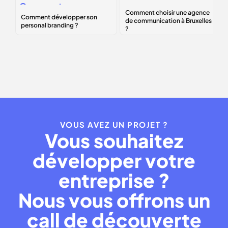
Comment
Comment choisir
développer son
une agence de
personal
communication à
branding
?
Bruxelles ?
VOUS AVEZ UN PROJET ?
Vous souhaitez
développer votre
entreprise ?
Nous vous offrons un
call de découverte