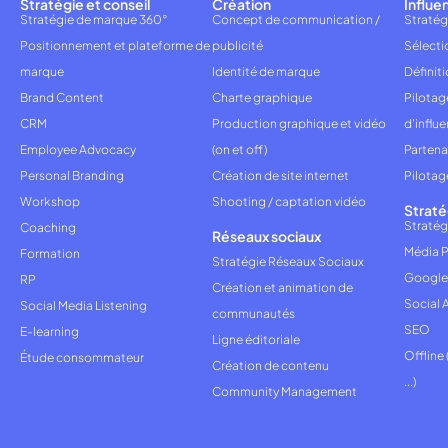
Stratégie et conseil
Création
Influe
Stratégie de marque 360°
Concept de communication /
Stratég
Positionnement et plateforme de
publicité
Sélecti
marque
Identité de marque
Définiti
Brand Content
Charte graphique
Pilota
CRM
Production graphique et vidéo
d'influ
Employee Advocacy
(on et off)
Partena
Personal Branding
Création de site internet
Pilotag
Workshop
Shooting / captation vidéo
Straté
Stratég
Coaching
Réseaux sociaux
Média P
Formation
Stratégie Réseaux Sociaux
Google
RP
Création et animation de
Social 
Social Media Listening
communautés
SEO
E-learning
Ligne éditoriale
Offline
Étude consommateur
Création de contenu
...)
Community Management