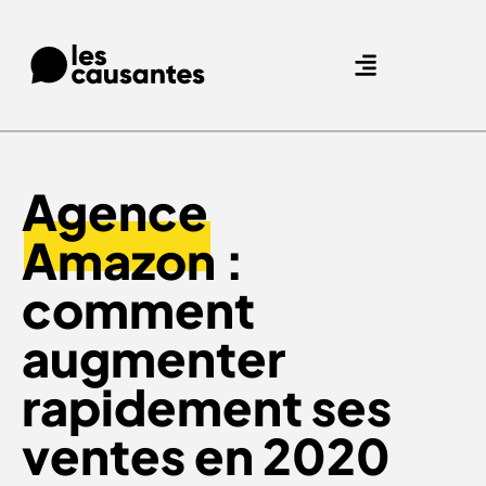
Agence Care : nous accompagnons les marques qui prennent soin de leurs clients.
Nos expertises
Nos références
Agence
Amazon
:
comment
augmenter
rapidement ses
ventes en 2020