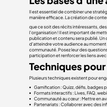
Les bases d’une 
Il est essentiel de combiner une straté
manière efficace. La création de conten
que ce soit des récits intéressants, de
l’organisation ! Il est important de met
publication et contenu sera publié. Un 
d’atteindre votre audience au moment 
communauté. Posez leur des questions 
participation et renforcer les liens av
Techniques pou
Plusieurs techniques existent pour e
Gamification : Quizz, défis, badges p
Formats interactifs : Lives, FAQ, webi
Communauté au cœur : Mettre en ava
Partenariats : Collaborer avec des in