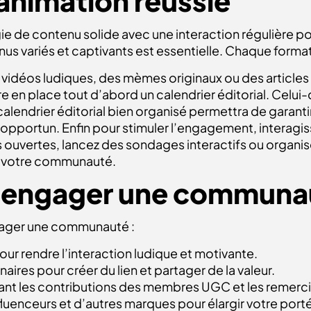
animation réussie
gie de contenu solide avec une interaction régulière p
us variés et captivants est essentielle. Chaque forma
s vidéos ludiques, des mèmes originaux ou des articles 
tre en place tout d’abord un calendrier éditorial. Celui
calendrier éditorial bien organisé permettra de garant
opportun. Enfin pour stimuler l’engagement, interag
ouvertes, lancez des sondages interactifs ou organi
ec votre communauté.
r engager une communa
ngager une communauté :
our rendre l’interaction ludique et motivante.
naires pour créer du lien et partager de la valeur.
nt les contributions des membres UGC et les remerci
fluenceurs et d’autres marques pour élargir votre port