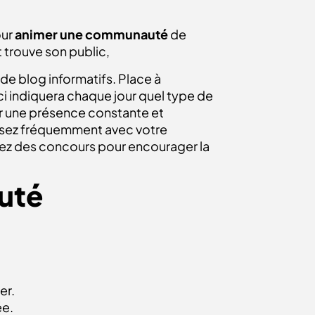
our
animer une communauté
de
t trouve son public,
de blog informatifs. Place à
-ci indiquera chaque jour quel type de
ir une présence constante et
issez fréquemment avec votre
sez des concours pour encourager la
uté
er.
ée.