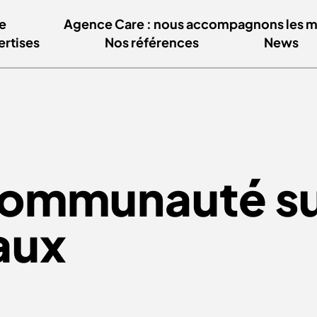
e
Agence Care : nous accompagnons les mar
ertises
Nos références
News
ommunauté su
iaux