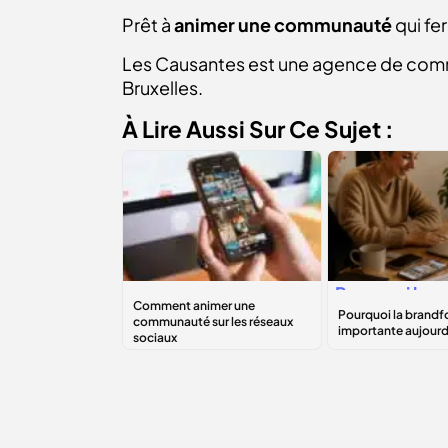
Prêt à
animer une communauté
qui fe
Les Causantes est une agence de comm
Bruxelles.
À Lire Aussi Sur Ce Sujet :
Comment animer
Pourquoi la
une communauté
brandforman
sur les réseaux
est importan
sociaux
aujourd’hui ?