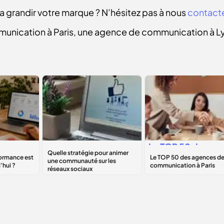
ra grandir votre marque ? N’hésitez pas à nous
contact
unication à Paris, une agence de communication à L
Quelle stratégie
Le
TOP 50
des
ce
pour animer une
agences de
te
communauté sur
communication à
les réseaux
Paris
sociaux