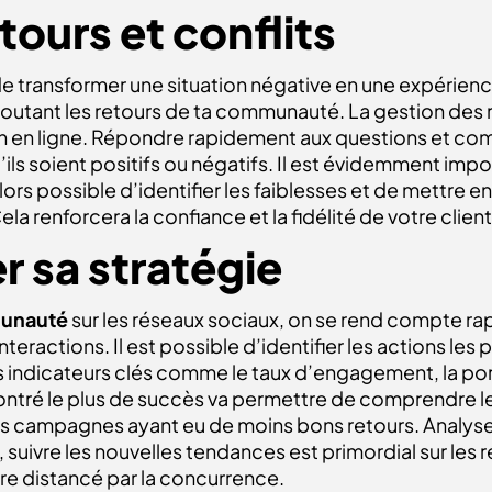
tours et conflits
e transformer une situation négative en une expérienc
coutant les retours de ta communauté. La gestion des re
n en ligne. Répondre rapidement aux questions et co
 soient positifs ou négatifs. Il est évidemment impo
lors possible d’identifier les faiblesses et de mettre 
a renforcera la confiance et la fidélité de votre client
r sa stratégie
unauté
sur les réseaux sociaux, on se rend compte rapi
nteractions. Il est possible d’identifier les actions les 
indicateurs clés comme le taux d’engagement, la porté
ntré le plus de succès va permettre de comprendre les 
 les campagnes ayant eu de moins bons retours. Analys
suivre les nouvelles tendances est primordial sur les 
re distancé par la concurrence.