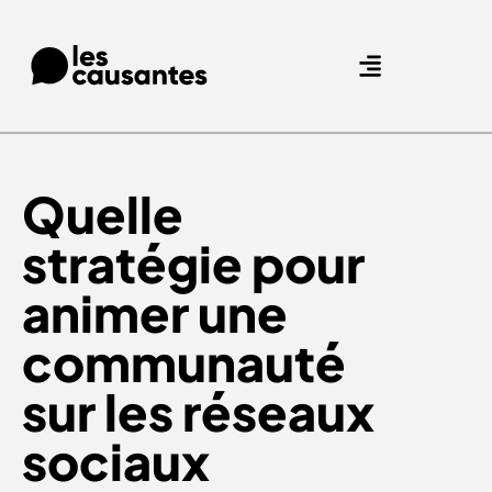
Agence Care : nous accompagnons les marques qui prennent soin de leurs clients.
Nos expertises
Nos références
Quelle
stratégie pour
animer une
communauté
sur les réseaux
sociaux