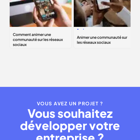
Comment animer
Animer une
une communauté
communauté sur
sur les réseaux
les réseaux
sociaux
sociaux
VOUS AVEZ UN PROJET ?
Vous souhaitez
développer votre
entreprise ?