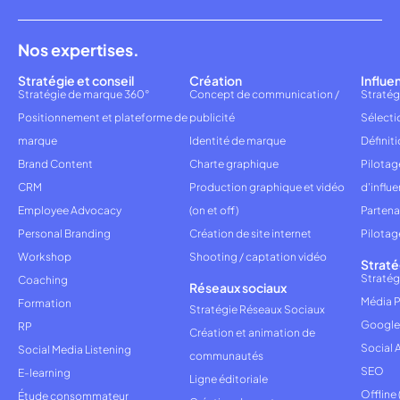
Nos expertises.
Stratégie et conseil
Création
Influe
Stratégie de marque 360°
Concept de communication /
Stratég
Positionnement et plateforme de
publicité
Sélecti
marque
Identité de marque
Définiti
Brand Content
Charte graphique
Pilota
CRM
Production graphique et vidéo
d'influ
Employee Advocacy
(on et off)
Partena
Personal Branding
Création de site internet
Pilotag
Workshop
Shooting / captation vidéo
Straté
Stratég
Coaching
Réseaux sociaux
Média P
Formation
Stratégie Réseaux Sociaux
Google
RP
Création et animation de
Social 
Social Media Listening
communautés
SEO
E-learning
Ligne éditoriale
Offline
Étude consommateur