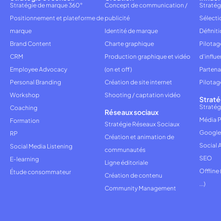
Stratégie de marque 360°
Concept de communication /
Stratég
Positionnement et plateforme de
publicité
Sélecti
marque
Identité de marque
Définiti
Brand Content
Charte graphique
Pilota
CRM
Production graphique et vidéo
d'influ
Employee Advocacy
(on et off)
Partena
Personal Branding
Création de site internet
Pilotag
Workshop
Shooting / captation vidéo
Straté
Stratég
Coaching
Réseaux sociaux
Média P
Formation
Stratégie Réseaux Sociaux
Google
RP
Création et animation de
Social 
Social Media Listening
communautés
SEO
E-learning
Ligne éditoriale
Offline
Étude consommateur
Création de contenu
...)
Community Management