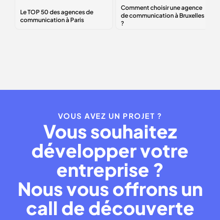
Le
TOP 50
des
Comment choisir
agences de
une agence de
communication à
communication à
Paris
Bruxelles ?
VOUS AVEZ UN PROJET ?
Vous souhaitez
développer votre
entreprise ?
Nous vous offrons un
call de découverte