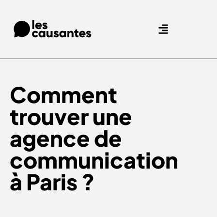
Agence Care : nous accompagnons les marques qui prennent soin de leurs clients.
Nos expertises
Nos références
Comment
trouver une
agence de
communication
à Paris ?