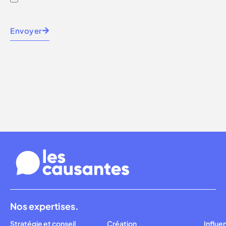
Envoyer
Nos expertises.
Stratégie et conseil
Création
Influe